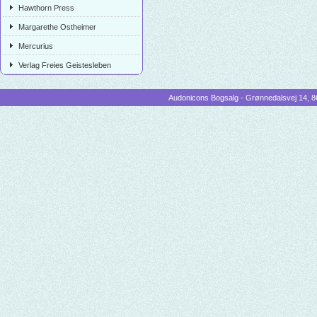
Hawthorn Press
Margarethe Ostheimer
Mercurius
Verlag Freies Geistesleben
Audonicons Bogsalg - Grønnedalsvej 14, 86