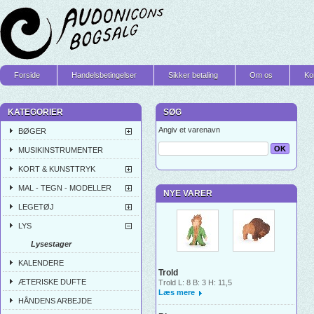
Forside
Handelsbetingelser
Sikker betaling
Om os
Ko
KATEGORIER
SØG
Angiv et varenavn
BØGER
MUSIKINSTRUMENTER
KORT & KUNSTTRYK
MAL - TEGN - MODELLER
NYE VARER
LEGETØJ
LYS
Lysestager
KALENDERE
Trold
ÆTERISKE DUFTE
Trold L: 8 B: 3 H: 11,5
Læs mere
HÅNDENS ARBEJDE