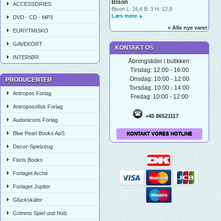
Bison
ACCESSORIES
Bison L: 16,6 B: 3 H: 12,8
Læs mere
DVD - CD - MP3
» Alle nye varer
EURYTMISKO
GAVEKORT
KONTAKT OS
INTERIØR
Åbningstider i butikken:
Tirsdag: 12:00 - 16:00
Onsdag: 10:00 - 12:00
PRODUCENTER
Torsdag: 10:00 - 14:00
Antropos Forlag
Fredag: 10:00 - 12:00
Antroposofisk Forlag
+45 86521117
Audonicons Forlag
Blue Pearl Books ApS
KONTAKT VORES HOTLINE
Decor-Spielzeug
Floris Books
Forlaget Arché
Forlaget Jupiter
Glückskäfer
Grimms Spiel und Holz