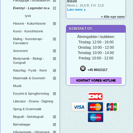
Pædagogik i skolealderen
Bison
Bison L: 16,6 B: 3 H: 12,8
Eventyr - Legender m.v.
Læs mere
tysk
» Alle nye varer
Historie - Kulturhistorie
KONTAKT OS
Kunst - Kunsthistorie
Åbningstider i butikken:
Maling - Kunstterapi -
Tirsdag: 12:00 - 16:00
Farvelære
Onsdag: 10:00 - 12:00
Astronomi
Torsdag: 10:00 - 14:00
Fredag: 10:00 - 12:00
Biodynamik - Biologi -
Geografi
+45 86521117
Naturfag - Fysik - Kemi
Matematik & Geometri
KONTAKT VORES HOTLINE
Musik
Eurytmi & Sprogformning
Litteratur - Drama - Digtning
Sprog & Grammatik
Biografi - Selvbiografi
Børnebøger
Håndarbejde - Håndværk