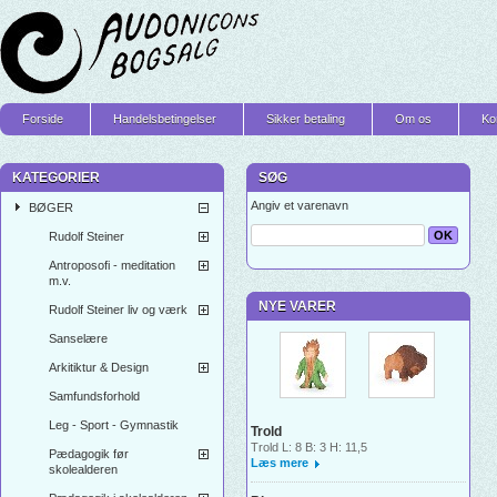
Forside
Handelsbetingelser
Sikker betaling
Om os
Ko
KATEGORIER
SØG
Angiv et varenavn
BØGER
Rudolf Steiner
Antroposofi - meditation
m.v.
NYE VARER
Rudolf Steiner liv og værk
Sanselære
Arkitiktur & Design
Samfundsforhold
Leg - Sport - Gymnastik
Trold
Trold L: 8 B: 3 H: 11,5
Pædagogik før
Læs mere
skolealderen