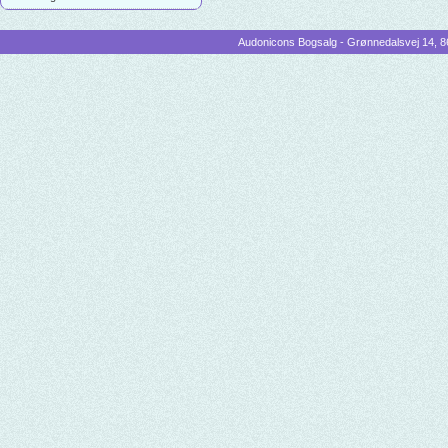
Audonicons Bogsalg - Grønnedalsvej 14, 86