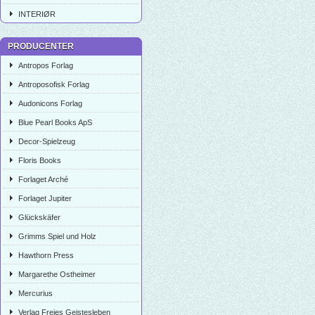
INTERIØR
PRODUCENTER
Antropos Forlag
Antroposofisk Forlag
Audonicons Forlag
Blue Pearl Books ApS
Decor-Spielzeug
Floris Books
Forlaget Arché
Forlaget Jupiter
Glückskäfer
Grimms Spiel und Holz
Hawthorn Press
Margarethe Ostheimer
Mercurius
Verlag Freies Geistesleben