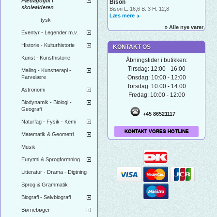
Pædagogik i
Bison
skolealderen
Bison L: 16,6 B: 3 H: 12,8
Læs mere
tysk
» Alle nye varer
Eventyr - Legender m.v.
Historie - Kulturhistorie
KONTAKT OS
Kunst - Kunsthistorie
Åbningstider i butikken:
Tirsdag: 12:00 - 16:00
Maling - Kunstterapi -
Farvelære
Onsdag: 10:00 - 12:00
Torsdag: 10:00 - 14:00
Astronomi
Fredag: 10:00 - 12:00
Biodynamik - Biologi -
Geografi
+45 86521117
Naturfag - Fysik - Kemi
KONTAKT VORES HOTLINE
Matematik & Geometri
Musik
Eurytmi & Sprogformning
Litteratur - Drama - Digtning
Sprog & Grammatik
Biografi - Selvbiografi
Børnebøger