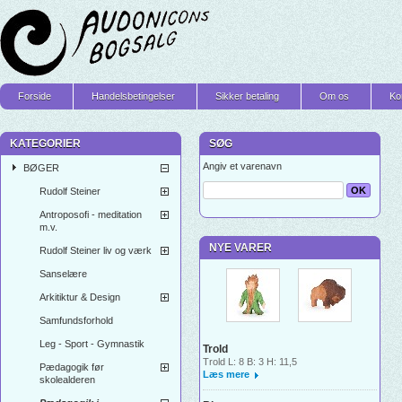
Forside
Handelsbetingelser
Sikker betaling
Om os
Ko
KATEGORIER
SØG
Angiv et varenavn
BØGER
Rudolf Steiner
Antroposofi - meditation
m.v.
NYE VARER
Rudolf Steiner liv og værk
Sanselære
Arkitiktur & Design
Samfundsforhold
Leg - Sport - Gymnastik
Trold
Trold L: 8 B: 3 H: 11,5
Pædagogik før
Læs mere
skolealderen