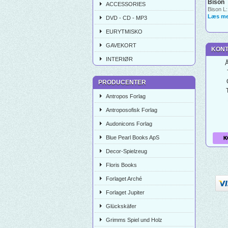
Bison
ACCESSORIES
Bison L:
Læs me
DVD - CD - MP3
EURYTMISKO
GAVEKORT
KONT
INTERIØR
Å
PRODUCENTER
Antropos Forlag
Antroposofisk Forlag
Audonicons Forlag
Blue Pearl Books ApS
K
Decor-Spielzeug
Floris Books
Forlaget Arché
Forlaget Jupiter
Glückskäfer
Grimms Spiel und Holz