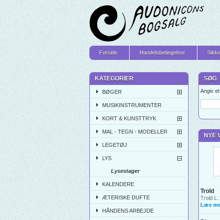
Forside
Handelsbetingelser
Sikke
KATEGORIER
SØG
Angiv e
BØGER
MUSIKINSTRUMENTER
KORT & KUNSTTRYK
MAL - TEGN - MODELLER
NYE 
LEGETØJ
LYS
Lysestager
KALENDERE
Trold
ÆTERISKE DUFTE
Trold L:
Læs me
HÅNDENS ARBEJDE