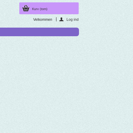
Kurv
(tom)
Velkommen
Log ind