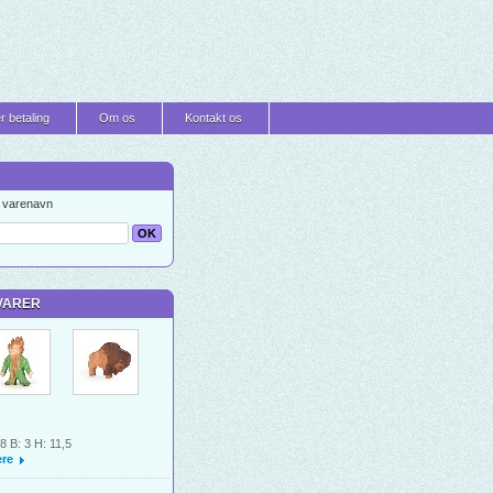
r betaling
Om os
Kontakt os
t varenavn
VARER
 8 B: 3 H: 11,5
re