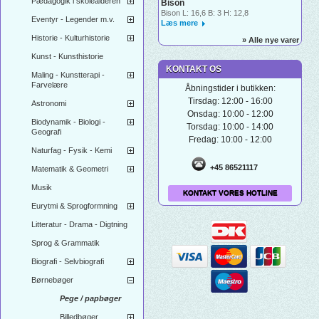
Pædagogik i skolealderen
Bison
Bison L: 16,6 B: 3 H: 12,8
Eventyr - Legender m.v.
Læs mere
Historie - Kulturhistorie
» Alle nye varer
Kunst - Kunsthistorie
KONTAKT OS
Maling - Kunstterapi -
Farvelære
Åbningstider i butikken:
Tirsdag: 12:00 - 16:00
Astronomi
Onsdag: 10:00 - 12:00
Biodynamik - Biologi -
Torsdag: 10:00 - 14:00
Geografi
Fredag: 10:00 - 12:00
Naturfag - Fysik - Kemi
+45 86521117
Matematik & Geometri
Musik
KONTAKT VORES HOTLINE
Eurytmi & Sprogformning
Litteratur - Drama - Digtning
Sprog & Grammatik
Biografi - Selvbiografi
Børnebøger
Pege / papbøger
Billedbøger