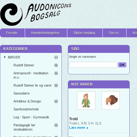
Forside
Handelsbetingelser
Sikker betaling
Om os
Ko
KATEGORIER
SØG
Angiv et varenavn
BØGER
Rudolf Steiner
Antroposofi - meditation
m.v.
NYE VARER
Rudolf Steiner liv og værk
Sanselære
Arkitiktur & Design
Samfundsforhold
Leg - Sport - Gymnastik
Trold
Trold L: 8 B: 3 H: 11,5
Pædagogik før
Læs mere
skolealderen