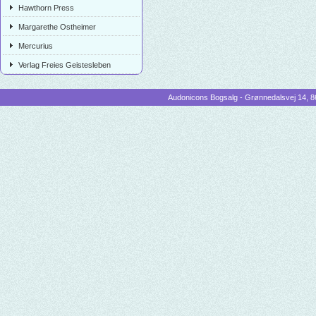
Hawthorn Press
Margarethe Ostheimer
Mercurius
Verlag Freies Geistesleben
Audonicons Bogsalg - Grønnedalsvej 14, 86