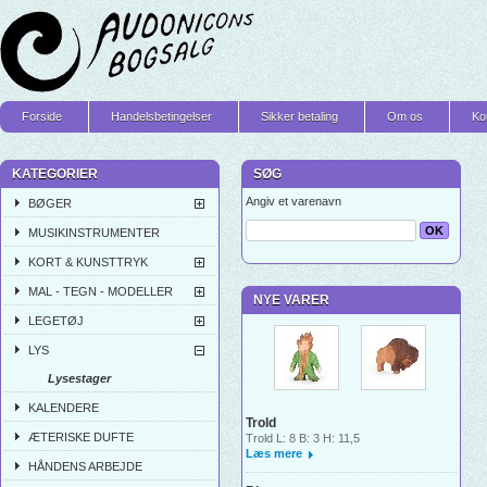
Forside
Handelsbetingelser
Sikker betaling
Om os
Ko
KATEGORIER
SØG
Angiv et varenavn
BØGER
MUSIKINSTRUMENTER
KORT & KUNSTTRYK
MAL - TEGN - MODELLER
NYE VARER
LEGETØJ
LYS
Lysestager
KALENDERE
Trold
ÆTERISKE DUFTE
Trold L: 8 B: 3 H: 11,5
Læs mere
HÅNDENS ARBEJDE