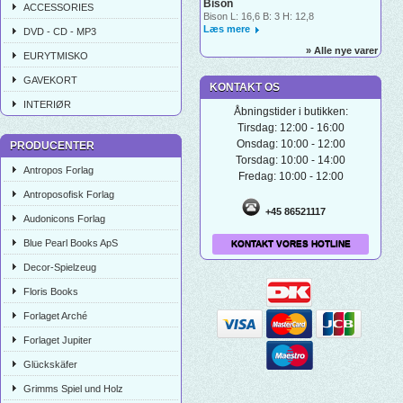
Bison
ACCESSORIES
Bison L: 16,6 B: 3 H: 12,8
Læs mere
DVD - CD - MP3
» Alle nye varer
EURYTMISKO
GAVEKORT
KONTAKT OS
INTERIØR
Åbningstider i butikken:
Tirsdag: 12:00 - 16:00
Onsdag: 10:00 - 12:00
PRODUCENTER
Torsdag: 10:00 - 14:00
Antropos Forlag
Fredag: 10:00 - 12:00
Antroposofisk Forlag
+45 86521117
Audonicons Forlag
Blue Pearl Books ApS
KONTAKT VORES HOTLINE
Decor-Spielzeug
Floris Books
Forlaget Arché
Forlaget Jupiter
Glückskäfer
Grimms Spiel und Holz