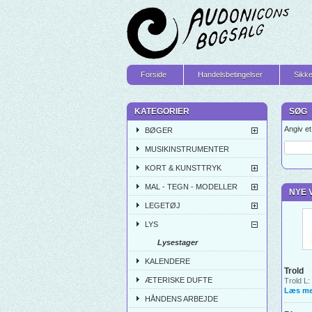
Forside
Handelsbetingelser
Sikke
KATEGORIER
SØG
Angiv e
BØGER
MUSIKINSTRUMENTER
KORT & KUNSTTRYK
MAL - TEGN - MODELLER
NYE 
LEGETØJ
LYS
Lysestager
KALENDERE
Trold
ÆTERISKE DUFTE
Trold L:
Læs me
HÅNDENS ARBEJDE