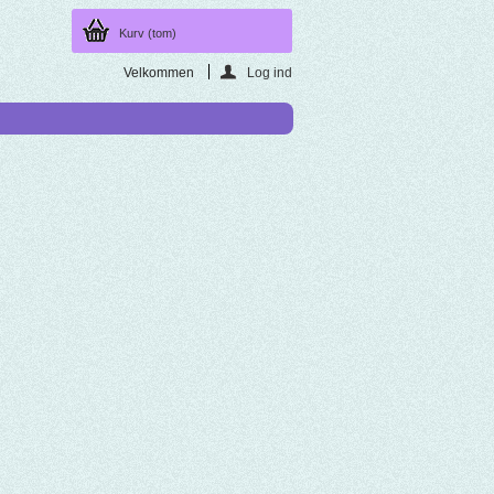
Kurv
(tom)
Velkommen
Log ind