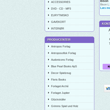
Bison
ACCESSORIES
Bison L:
Læs me
DVD - CD - MP3
EURYTMISKO
GAVEKORT
KONT
INTERIØR
Å
PRODUCENTER
Antropos Forlag
Antroposofisk Forlag
Audonicons Forlag
Blue Pearl Books ApS
K
Decor-Spielzeug
Floris Books
Forlaget Arché
Forlaget Jupiter
Glückskäfer
Grimms Spiel und Holz