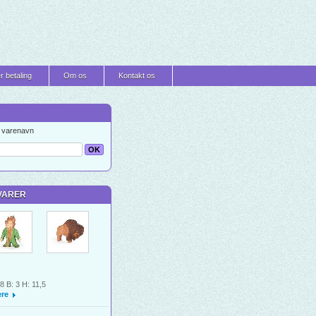
r betaling
Om os
Kontakt os
t varenavn
VARER
 8 B: 3 H: 11,5
re