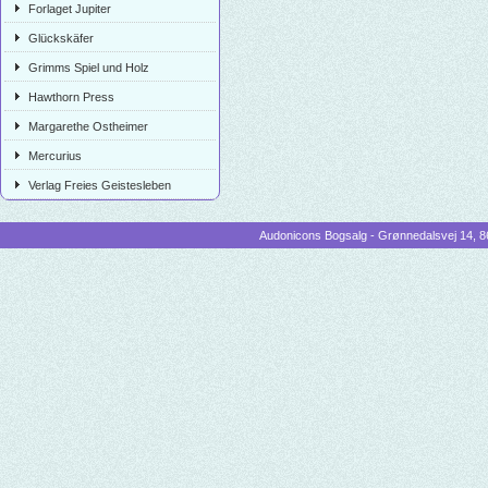
Forlaget Jupiter
Glückskäfer
Grimms Spiel und Holz
Hawthorn Press
Margarethe Ostheimer
Mercurius
Verlag Freies Geistesleben
Audonicons Bogsalg - Grønnedalsvej 14, 86