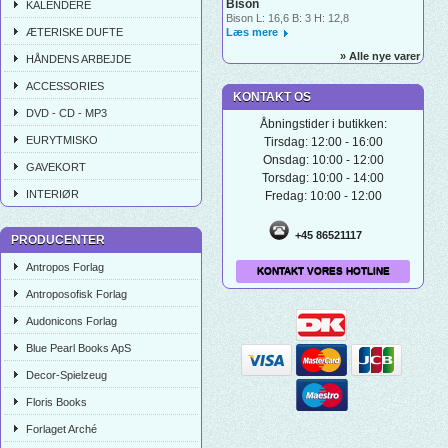
Bison
KALENDERE
Bison L: 16,6 B: 3 H: 12,8
ÆTERISKE DUFTE
Læs mere
» Alle nye varer
HÅNDENS ARBEJDE
ACCESSORIES
KONTAKT OS
DVD - CD - MP3
Åbningstider i butikken:
EURYTMISKO
Tirsdag: 12:00 - 16:00
Onsdag: 10:00 - 12:00
GAVEKORT
Torsdag: 10:00 - 14:00
INTERIØR
Fredag: 10:00 - 12:00
+45 86521117
PRODUCENTER
Antropos Forlag
KONTAKT VORES HOTLINE
Antroposofisk Forlag
Audonicons Forlag
Blue Pearl Books ApS
Decor-Spielzeug
Floris Books
Forlaget Arché