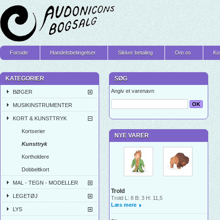
Forside
Handelsbetingelser
Sikker betaling
Om os
Ko
KATEGORIER
SØG
Angiv et varenavn
BØGER
MUSIKINSTRUMENTER
KORT & KUNSTTRYK
Kortserier
NYE VARER
Kunsttryk
Kortholdere
Dobbeltkort
MAL - TEGN - MODELLER
Trold
LEGETØJ
Trold L: 8 B: 3 H: 11,5
Læs mere
LYS