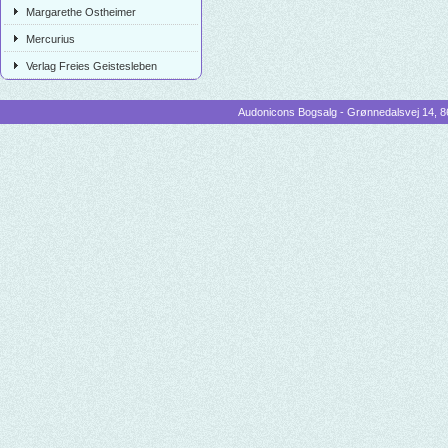
Margarethe Ostheimer
Mercurius
Verlag Freies Geistesleben
Audonicons Bogsalg - Grønnedalsvej 14, 86