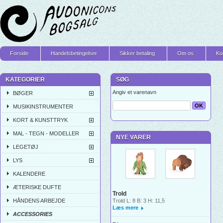
Forside
Handelsbetingelser
Sikker betaling
Om os
Ko
KATEGORIER
SØG
Angiv et varenavn
BØGER
MUSIKINSTRUMENTER
KORT & KUNSTTRYK
MAL - TEGN - MODELLER
NYE VARER
LEGETØJ
LYS
KALENDERE
ÆTERISKE DUFTE
Trold
HÅNDENS ARBEJDE
Trold L: 8 B: 3 H: 11,5
Læs mere
ACCESSORIES