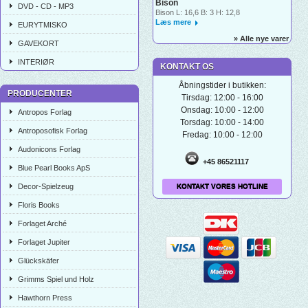
Bison
DVD - CD - MP3
Bison L: 16,6 B: 3 H: 12,8
Læs mere
EURYTMISKO
» Alle nye varer
GAVEKORT
INTERIØR
KONTAKT OS
Åbningstider i butikken:
PRODUCENTER
Tirsdag: 12:00 - 16:00
Onsdag: 10:00 - 12:00
Antropos Forlag
Torsdag: 10:00 - 14:00
Antroposofisk Forlag
Fredag: 10:00 - 12:00
Audonicons Forlag
+45 86521117
Blue Pearl Books ApS
Decor-Spielzeug
KONTAKT VORES HOTLINE
Floris Books
Forlaget Arché
Forlaget Jupiter
Glückskäfer
Grimms Spiel und Holz
Hawthorn Press