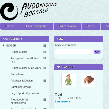
Forside
Handelsbetingelser
Sikker betaling
Om os
Ko
KATEGORIER
SØG
Angiv et varenavn
BØGER
Rudolf Steiner
Antroposofi - meditation
m.v.
NYE VARER
Rudolf Steiner liv og værk
Sanselære
Arkitiktur & Design
Samfundsforhold
Leg - Sport - Gymnastik
Trold
Trold L: 8 B: 3 H: 11,5
Pædagogik før
Læs mere
skolealderen