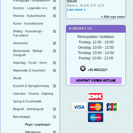
Pædagogik i skolealderen
Bison
Bison L: 16,6 B: 3 H: 12,8
Eventyr - Legender m.v.
Læs mere
Historie - Kulturhistorie
» Alle nye varer
Kunst - Kunsthistorie
KONTAKT OS
Maling - Kunstterapi -
Farvelære
Åbningstider i butikken:
Tirsdag: 12:00 - 16:00
Astronomi
Onsdag: 10:00 - 12:00
Biodynamik - Biologi -
Torsdag: 10:00 - 14:00
Geografi
Fredag: 10:00 - 12:00
Naturfag - Fysik - Kemi
+45 86521117
Matematik & Geometri
Musik
KONTAKT VORES HOTLINE
Eurytmi & Sprogformning
Litteratur - Drama - Digtning
Sprog & Grammatik
Biografi - Selvbiografi
Børnebøger
Pege / papbøger
Billedbøger