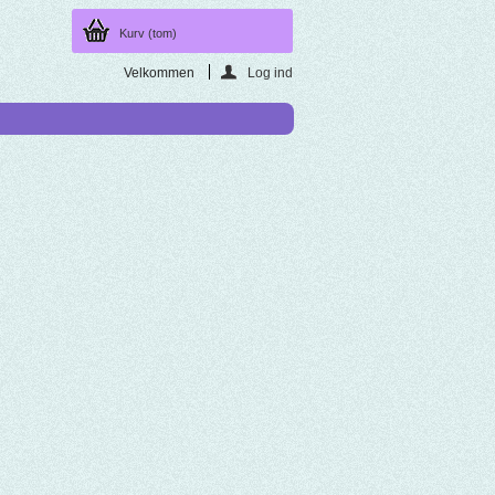
Kurv
(tom)
Velkommen
Log ind