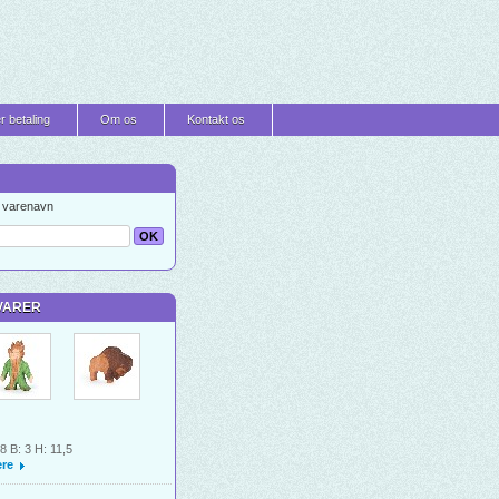
r betaling
Om os
Kontakt os
t varenavn
VARER
 8 B: 3 H: 11,5
re