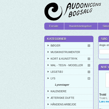
Forside
Handelsbetingelser
Sikke
KATEGORIER
SØG
Angiv e
BØGER
MUSIKINSTRUMENTER
KORT & KUNSTTRYK
MAL - TEGN - MODELLER
NYE 
LEGETØJ
LYS
Lysestager
KALENDERE
Trold
ÆTERISKE DUFTE
Trold L:
Læs me
HÅNDENS ARBEJDE