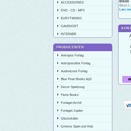
Bison
ACCESSORIES
Bison L:
Læs me
DVD - CD - MP3
EURYTMISKO
GAVEKORT
KONT
INTERIØR
Å
PRODUCENTER
Antropos Forlag
Antroposofisk Forlag
Audonicons Forlag
Blue Pearl Books ApS
K
Decor-Spielzeug
Floris Books
Forlaget Arché
Forlaget Jupiter
Glückskäfer
Grimms Spiel und Holz