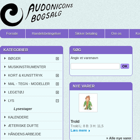
Forside
Handelsbetingelser
Sikker betaling
Om os
Ko
KATEGORIER
SØG
Angiv et varenavn
BØGER
MUSIKINSTRUMENTER
KORT & KUNSTTRYK
MAL - TEGN - MODELLER
NYE VARER
LEGETØJ
LYS
Lysestager
KALENDERE
Trold
ÆTERISKE DUFTE
Trold L: 8 B: 3 H: 11,5
Læs mere
HÅNDENS ARBEJDE
» Alle nye varer