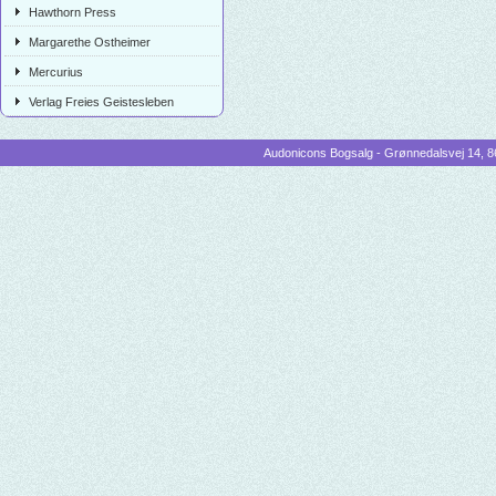
Hawthorn Press
Margarethe Ostheimer
Mercurius
Verlag Freies Geistesleben
Audonicons Bogsalg - Grønnedalsvej 14, 86