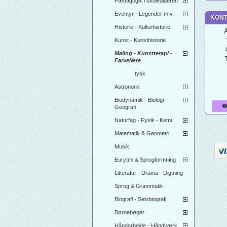
Pædagogik i skolealderen
Eventyr - Legender m.v.
KONT
Historie - Kulturhistorie
Å
Kunst - Kunsthistorie
Maling - Kunstterapi -
Farvelære
tysk
Astronomi
Biodynamik - Biologi -
K
Geografi
Naturfag - Fysik - Kemi
Matematik & Geometri
Musik
Eurytmi & Sprogformning
Litteratur - Drama - Digtning
Sprog & Grammatik
Biografi - Selvbiografi
Børnebøger
Håndarbejde - Håndværk