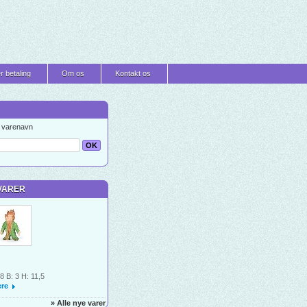
r betaling
Om os
Kontakt os
t varenavn
VARER
 8 B: 3 H: 11,5
re
» Alle nye varer