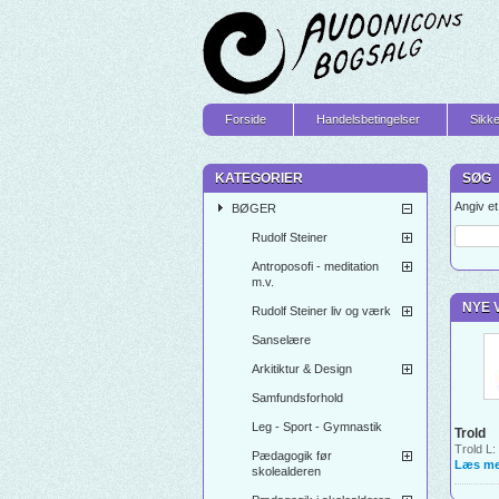
Forside
Handelsbetingelser
Sikke
KATEGORIER
SØG
Angiv e
BØGER
Rudolf Steiner
Antroposofi - meditation
m.v.
NYE 
Rudolf Steiner liv og værk
Sanselære
Arkitiktur & Design
Samfundsforhold
Leg - Sport - Gymnastik
Trold
Trold L:
Pædagogik før
Læs me
skolealderen