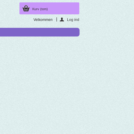
Kurv
(tom)
Velkommen
Log ind