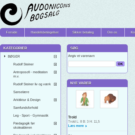
Forside
Handelsbetingelser
Sikker betaling
Om os
Ko
KATEGORIER
SØG
Angiv et varenavn
BØGER
Rudolf Steiner
Antroposofi - meditation
m.v.
NYE VARER
Rudolf Steiner liv og værk
Sanselære
Arkitiktur & Design
Samfundsforhold
Leg - Sport - Gymnastik
Trold
Trold L: 8 B: 3 H: 11,5
Pædagogik før
Læs mere
skolealderen