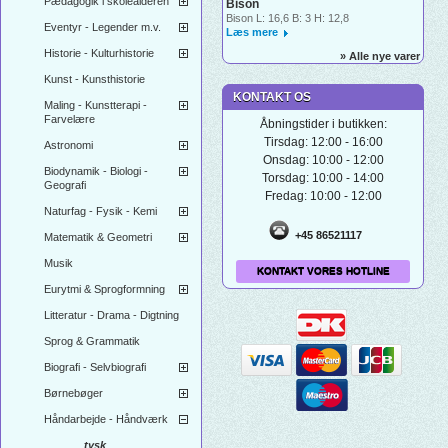
Pædagogik i skolealderen
Bison
Bison L: 16,6 B: 3 H: 12,8
Eventyr - Legender m.v.
Læs mere
Historie - Kulturhistorie
» Alle nye varer
Kunst - Kunsthistorie
KONTAKT OS
Maling - Kunstterapi -
Farvelære
Åbningstider i butikken:
Tirsdag: 12:00 - 16:00
Astronomi
Onsdag: 10:00 - 12:00
Biodynamik - Biologi -
Torsdag: 10:00 - 14:00
Geografi
Fredag: 10:00 - 12:00
Naturfag - Fysik - Kemi
+45 86521117
Matematik & Geometri
Musik
KONTAKT VORES HOTLINE
Eurytmi & Sprogformning
Litteratur - Drama - Digtning
Sprog & Grammatik
Biografi - Selvbiografi
Børnebøger
Håndarbejde - Håndværk
tysk