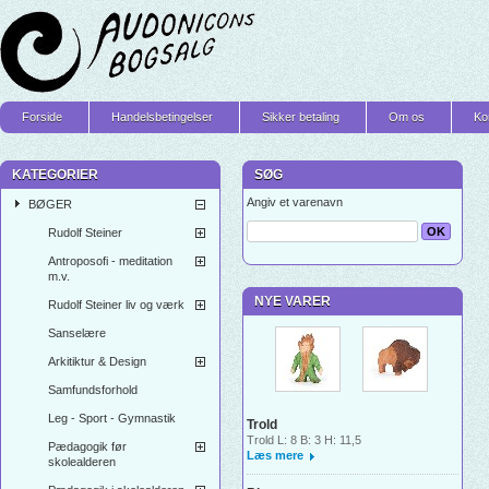
Forside
Handelsbetingelser
Sikker betaling
Om os
Ko
KATEGORIER
SØG
Angiv et varenavn
BØGER
Rudolf Steiner
Antroposofi - meditation
m.v.
NYE VARER
Rudolf Steiner liv og værk
Sanselære
Arkitiktur & Design
Samfundsforhold
Leg - Sport - Gymnastik
Trold
Trold L: 8 B: 3 H: 11,5
Pædagogik før
Læs mere
skolealderen