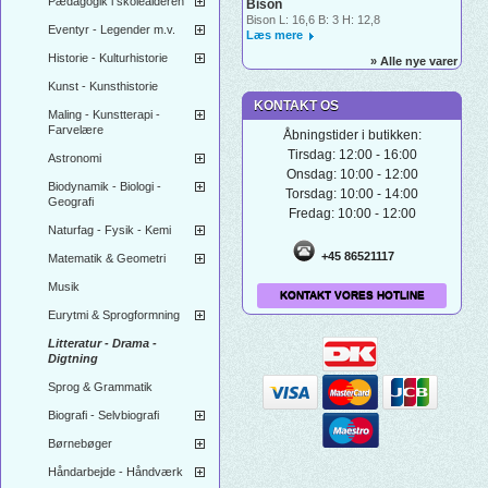
Pædagogik i skolealderen
Bison
Bison L: 16,6 B: 3 H: 12,8
Eventyr - Legender m.v.
Læs mere
Historie - Kulturhistorie
» Alle nye varer
Kunst - Kunsthistorie
KONTAKT OS
Maling - Kunstterapi -
Farvelære
Åbningstider i butikken:
Tirsdag: 12:00 - 16:00
Astronomi
Onsdag: 10:00 - 12:00
Biodynamik - Biologi -
Torsdag: 10:00 - 14:00
Geografi
Fredag: 10:00 - 12:00
Naturfag - Fysik - Kemi
+45 86521117
Matematik & Geometri
Musik
KONTAKT VORES HOTLINE
Eurytmi & Sprogformning
Litteratur - Drama -
Digtning
Sprog & Grammatik
Biografi - Selvbiografi
Børnebøger
Håndarbejde - Håndværk