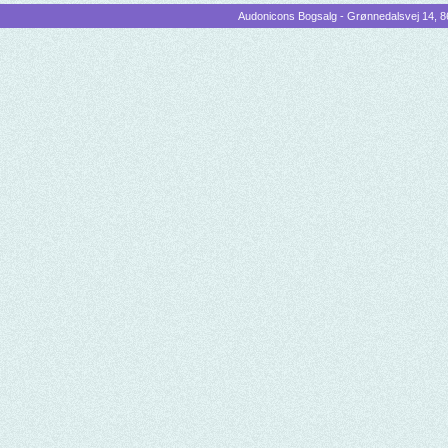
Audonicons Bogsalg - Grønnedalsvej 14, 86