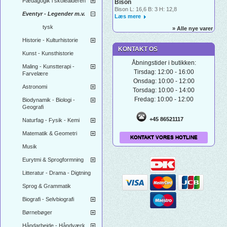
Pædagogik i skolealderen
Bison
Bison L: 16,6 B: 3 H: 12,8
Eventyr - Legender m.v.
Læs mere
tysk
» Alle nye varer
Historie - Kulturhistorie
KONTAKT OS
Kunst - Kunsthistorie
Åbningstider i butikken:
Maling - Kunstterapi -
Tirsdag: 12:00 - 16:00
Farvelære
Onsdag: 10:00 - 12:00
Astronomi
Torsdag: 10:00 - 14:00
Fredag: 10:00 - 12:00
Biodynamik - Biologi -
Geografi
+45 86521117
Naturfag - Fysik - Kemi
Matematik & Geometri
KONTAKT VORES HOTLINE
Musik
Eurytmi & Sprogformning
Litteratur - Drama - Digtning
Sprog & Grammatik
Biografi - Selvbiografi
Børnebøger
Håndarbejde - Håndværk