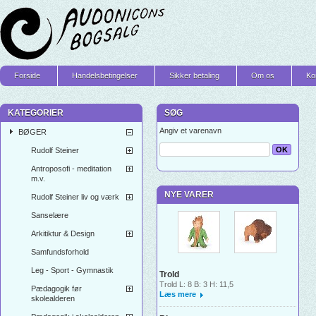
Forside
Handelsbetingelser
Sikker betaling
Om os
Ko
KATEGORIER
SØG
Angiv et varenavn
BØGER
Rudolf Steiner
Antroposofi - meditation
m.v.
NYE VARER
Rudolf Steiner liv og værk
Sanselære
Arkitiktur & Design
Samfundsforhold
Leg - Sport - Gymnastik
Trold
Trold L: 8 B: 3 H: 11,5
Pædagogik før
Læs mere
skolealderen