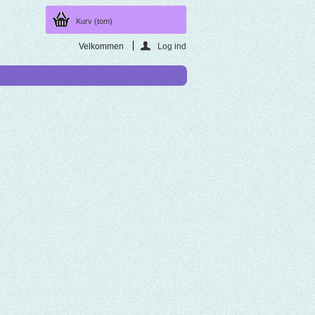
Kurv
(tom)
Velkommen
Log ind