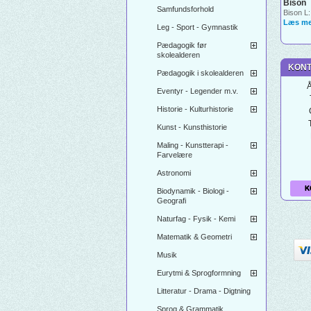
Bison
Samfundsforhold
Bison L:
Læs me
Leg - Sport - Gymnastik
Pædagogik før
skolealderen
KONT
Pædagogik i skolealderen
Å
Eventyr - Legender m.v.
Historie - Kulturhistorie
Kunst - Kunsthistorie
Maling - Kunstterapi -
Farvelære
Astronomi
K
Biodynamik - Biologi -
Geografi
Naturfag - Fysik - Kemi
Matematik & Geometri
Musik
Eurytmi & Sprogformning
Litteratur - Drama - Digtning
Sprog & Grammatik