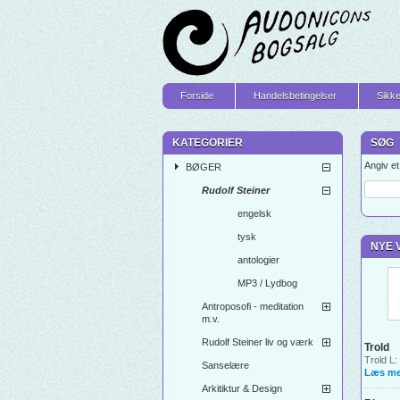
Forside
Handelsbetingelser
Sikke
KATEGORIER
SØG
Angiv e
BØGER
Rudolf Steiner
engelsk
tysk
NYE 
antologier
MP3 / Lydbog
Antroposofi - meditation
m.v.
Rudolf Steiner liv og værk
Trold
Trold L:
Sanselære
Læs me
Arkitiktur & Design