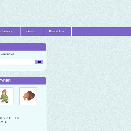
r betaling
Om os
Kontakt os
t varenavn
VARER
 8 B: 3 H: 11,5
re