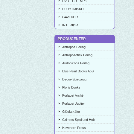
DVD - CD - MP3
EURYTMISKO
GAVEKORT
INTERIØR
PRODUCENTER
Antropos Forlag
Antroposofisk Forlag
Audonicons Forlag
Blue Pearl Books ApS
Decor-Spielzeug
Floris Books
Forlaget Arché
Forlaget Jupiter
Glückskäfer
Grimms Spiel und Holz
Hawthorn Press