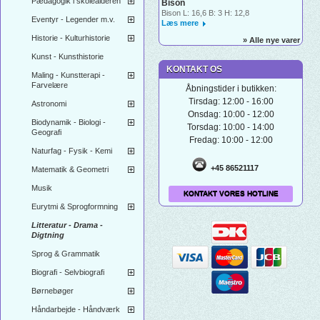
Pædagogik i skolealderen
Bison
Bison L: 16,6 B: 3 H: 12,8
Eventyr - Legender m.v.
Læs mere
Historie - Kulturhistorie
» Alle nye varer
Kunst - Kunsthistorie
KONTAKT OS
Maling - Kunstterapi -
Farvelære
Åbningstider i butikken:
Tirsdag: 12:00 - 16:00
Astronomi
Onsdag: 10:00 - 12:00
Biodynamik - Biologi -
Torsdag: 10:00 - 14:00
Geografi
Fredag: 10:00 - 12:00
Naturfag - Fysik - Kemi
+45 86521117
Matematik & Geometri
Musik
KONTAKT VORES HOTLINE
Eurytmi & Sprogformning
Litteratur - Drama -
Digtning
Sprog & Grammatik
Biografi - Selvbiografi
Børnebøger
Håndarbejde - Håndværk