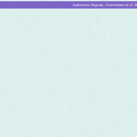
Audonicons Bogsalg - Grønnedalsvej 14, 86