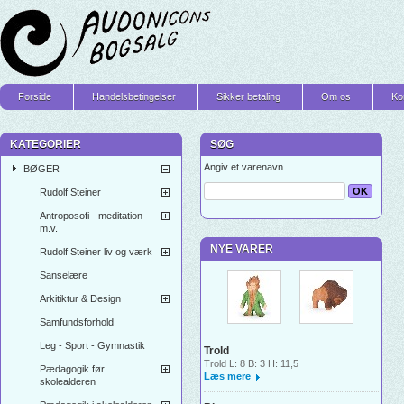
Forside
Handelsbetingelser
Sikker betaling
Om os
Ko
KATEGORIER
SØG
Angiv et varenavn
BØGER
Rudolf Steiner
Antroposofi - meditation
m.v.
NYE VARER
Rudolf Steiner liv og værk
Sanselære
Arkitiktur & Design
Samfundsforhold
Leg - Sport - Gymnastik
Trold
Trold L: 8 B: 3 H: 11,5
Pædagogik før
Læs mere
skolealderen