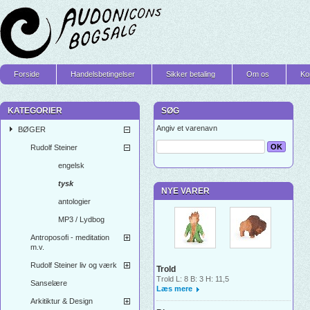
Forside
Handelsbetingelser
Sikker betaling
Om os
Ko
KATEGORIER
SØG
Angiv et varenavn
BØGER
Rudolf Steiner
engelsk
tysk
NYE VARER
antologier
MP3 / Lydbog
Antroposofi - meditation
m.v.
Rudolf Steiner liv og værk
Trold
Trold L: 8 B: 3 H: 11,5
Sanselære
Læs mere
Arkitiktur & Design