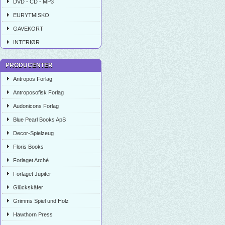
DVD - CD - MP3
EURYTMISKO
GAVEKORT
INTERIØR
PRODUCENTER
Antropos Forlag
Antroposofisk Forlag
Audonicons Forlag
Blue Pearl Books ApS
Decor-Spielzeug
Floris Books
Forlaget Arché
Forlaget Jupiter
Glückskäfer
Grimms Spiel und Holz
Hawthorn Press