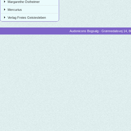
Margarethe Ostheimer
Mercurius
Verlag Freies Geistesleben
Audonicons Bogsalg - Grønnedalsvej 14, 86