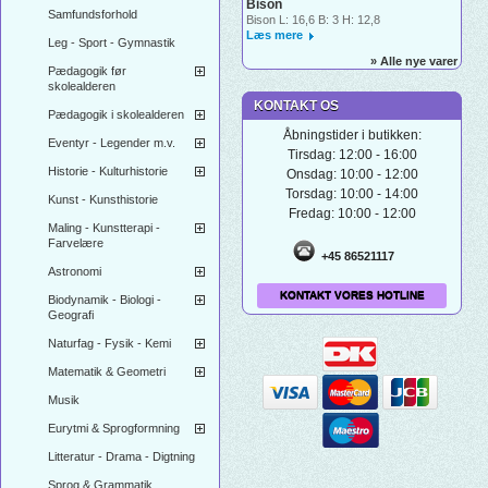
Bison
Samfundsforhold
Bison L: 16,6 B: 3 H: 12,8
Læs mere
Leg - Sport - Gymnastik
» Alle nye varer
Pædagogik før
skolealderen
KONTAKT OS
Pædagogik i skolealderen
Åbningstider i butikken:
Eventyr - Legender m.v.
Tirsdag: 12:00 - 16:00
Historie - Kulturhistorie
Onsdag: 10:00 - 12:00
Torsdag: 10:00 - 14:00
Kunst - Kunsthistorie
Fredag: 10:00 - 12:00
Maling - Kunstterapi -
Farvelære
+45 86521117
Astronomi
KONTAKT VORES HOTLINE
Biodynamik - Biologi -
Geografi
Naturfag - Fysik - Kemi
Matematik & Geometri
Musik
Eurytmi & Sprogformning
Litteratur - Drama - Digtning
Sprog & Grammatik