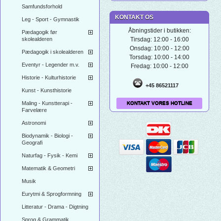
Samfundsforhold
KONTAKT OS
Leg - Sport - Gymnastik
Åbningstider i butikken:
Pædagogik før
skolealderen
Tirsdag: 12:00 - 16:00
Onsdag: 10:00 - 12:00
Pædagogik i skolealderen
Torsdag: 10:00 - 14:00
Eventyr - Legender m.v.
Fredag: 10:00 - 12:00
Historie - Kulturhistorie
+45 86521117
Kunst - Kunsthistorie
Maling - Kunstterapi -
KONTAKT VORES HOTLINE
Farvelære
Astronomi
Biodynamik - Biologi -
Geografi
Naturfag - Fysik - Kemi
Matematik & Geometri
Musik
Eurytmi & Sprogformning
Litteratur - Drama - Digtning
Sprog & Grammatik