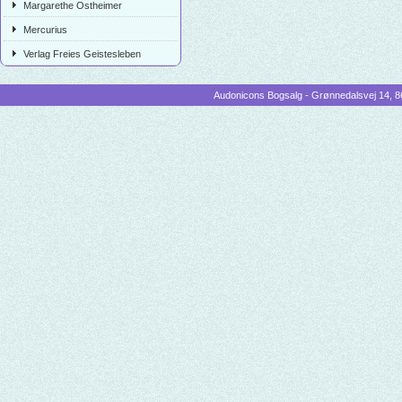
Margarethe Ostheimer
Mercurius
Verlag Freies Geistesleben
Audonicons Bogsalg - Grønnedalsvej 14, 86