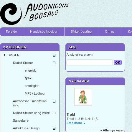
Forside
Handelsbetingelser
Sikker betaling
Om os
Ko
KATEGORIER
SØG
Angiv et varenavn
BØGER
Rudolf Steiner
engelsk
tysk
NYE VARER
antologier
MP3 / Lydbog
Antroposofi - meditation
m.v.
Rudolf Steiner liv og værk
Trold
Trold L: 8 B: 3 H: 11,5
Sanselære
Læs mere
Arkitiktur & Design
» Alle nye varer