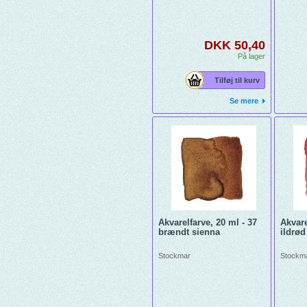
DKK 50,40
På lager
Tilføj til kurv
Se mere
Akvarelfarve, 20 ml - 37
Akvare
brændt sienna
ildrød
Stockmar
Stockm