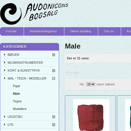
Forside
Handelsbetingelser
Sikker betaling
Om os
Ko
Male
KATEGORIER
BØGER
Der er 31 varer.
MUSIKINSTRUMENTER
KORT & KUNSTTRYK
« Forrige
MAL - TEGN - MODELLER
Vis:
varer sidevis
Papir
Male
Tegne
Modellere
LEGETØJ
LYS