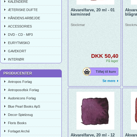
KALENDERE
Akvarelfarve, 20 ml - 01
Akvare
ÆTERISKE DUFTE
karminrød
blågr
HÅNDENS ARBEJDE
Stockmar
Stockm
ACCESSORIES
DVD - CD - MP3
EURYTMISKO
GAVEKORT
DKK 50,40
INTERIØR
På lager
Tilføj til kurv
PRODUCENTER
Se mere
Antropos Forlag
Antroposofisk Forlag
Audonicons Forlag
Blue Pearl Books ApS
Decor-Spielzeug
Floris Books
Forlaget Arché
Akvarelfarve, 20 ml - 12
Akvare