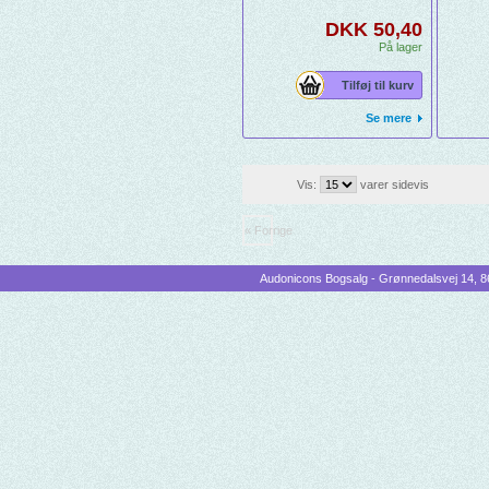
DKK 50,40
På lager
Tilføj til kurv
Se mere
Vis:
varer sidevis
« Forrige
Audonicons Bogsalg - Grønnedalsvej 14, 86