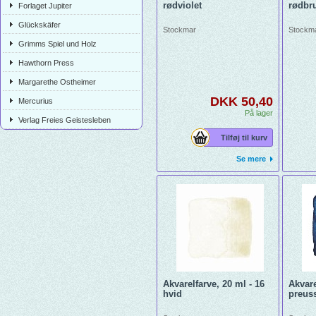
rødviolet
rødbr
Forlaget Jupiter
Glückskäfer
Stockmar
Stockm
Grimms Spiel und Holz
Hawthorn Press
Margarethe Ostheimer
DKK 50,40
Mercurius
På lager
Verlag Freies Geistesleben
Tilføj til kurv
Se mere
Akvarelfarve, 20 ml - 16
Akvare
hvid
preuss