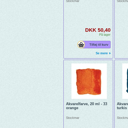
Stockmar
Stockm
DKK 50,40
På lager
Tilføj til kurv
Se mere
Akvarelfarve, 20 ml - 33
Akvare
orange
turkis
Stockmar
Stockm