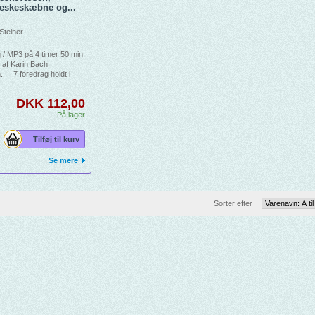
eskeskæbne og...
Steiner
 / MP3 på 4 timer 50 min.
 af Karin Bach
. 7 foredrag holdt i
nia (Oslo) 16. - 21. maj
DKK 112,00
På lager
Tilføj til kurv
Se mere
Sorter efter