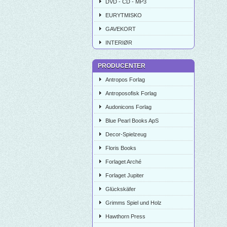
DVD - CD - MP3
EURYTMISKO
GAVEKORT
INTERIØR
PRODUCENTER
Antropos Forlag
Antroposofisk Forlag
Audonicons Forlag
Blue Pearl Books ApS
Decor-Spielzeug
Floris Books
Forlaget Arché
Forlaget Jupiter
Glückskäfer
Grimms Spiel und Holz
Hawthorn Press