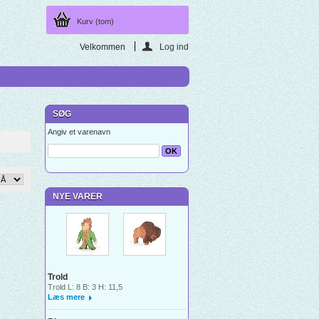
Kurv
(tom)
Velkommen
Log ind
SØG
Angiv et varenavn
NYE VARER
Trold
Trold L: 8 B: 3 H: 11,5
Læs mere