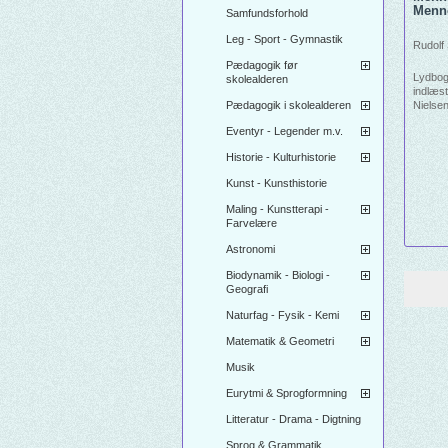
Menn
Samfundsforhold
Leg - Sport - Gymnastik
Rudolf 
Pædagogik før
Lydbog
skolealderen
indlæst
Pædagogik i skolealderen
Nielsen
Kristia
Eventyr - Legender m.v.
1923
Historie - Kulturhistorie
Kunst - Kunsthistorie
Maling - Kunstterapi -
Farvelære
Astronomi
Biodynamik - Biologi -
Geografi
Naturfag - Fysik - Kemi
Matematik & Geometri
Musik
Eurytmi & Sprogformning
Litteratur - Drama - Digtning
Sprog & Grammatik