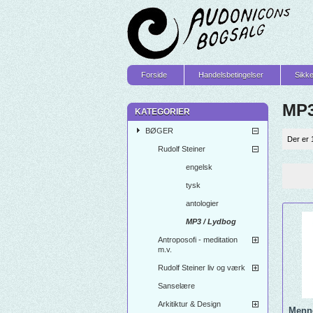
Forside
Handelsbetingelser
Sikke
MP3
KATEGORIER
BØGER
Der er 
Rudolf Steiner
engelsk
tysk
antologier
MP3 / Lydbog
Antroposofi - meditation
m.v.
Rudolf Steiner liv og værk
Sanselære
Arkitiktur & Design
Menn