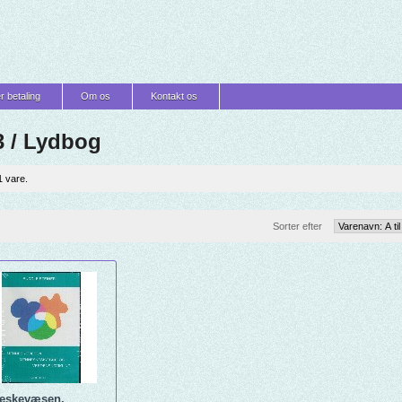
r betaling
Om os
Kontakt os
 / Lydbog
1 vare.
Sorter efter
eskevæsen,