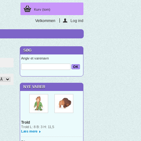
Kurv
(tom)
Velkommen
Log ind
SØG
Angiv et varenavn
NYE VARER
Trold
Trold L: 8 B: 3 H: 11,5
Læs mere