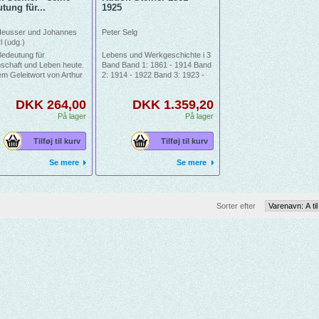
tung für...
1925
Heusser und Johannes
Peter Selg
l (udg.)
Bedeutung für
Lebens und Werkgeschichte i 3
schaft und Leben heute.
Band Band 1: 1861 - 1914 Band
em Geleitwort von Arthur
2: 1914 - 1922 Band 3: 1923 -
1925
DKK 264,00
DKK 1.359,20
På lager
På lager
Tilføj til kurv
Tilføj til kurv
Se mere
Se mere
Sorter efter