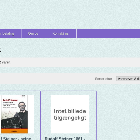
r betaling
Om os
Kontakt os
k
2 varer.
Sorter efter
f Steiner - seine
Rudolf Steiner 1861 -