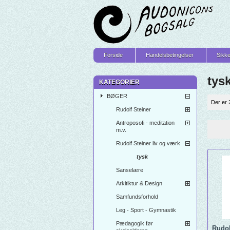
Forside
Handelsbetingelser
Sikke
tys
KATEGORIER
BØGER
Der er 
Rudolf Steiner
Antroposofi - meditation
m.v.
Rudolf Steiner liv og værk
tysk
Sanselære
Arkitiktur & Design
Samfundsforhold
Leg - Sport - Gymnastik
Pædagogik før
Rudol