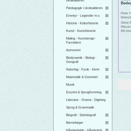
skolealderen
Bedeu
Pædagogik i skolealderen
Peter 
Eventyr - Legender m.v.
Weinzir
Seine 
Historie - Kulturhistorie
Wissen
Kunst - Kunsthistorie
Mit ein
Zajonc
Maling - Kunstterapi -
Farvelære
Astronomi
Biodynamik - Biologi -
Geografi
Naturfag - Fysik - Kemi
Matematik & Geometri
Musik
Eurytmi & Sprogformning
Litteratur - Drama - Digtning
Sprog & Grammatik
Biografi - Selvbiografi
Børnebøger
Håndarbejde - Håndværk