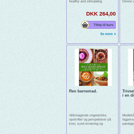
healthy and stimulating
Denne v
environment for children\'s
forvandl
development. Nature has a
tilbyde
DKK 264,00
unique potential as a platform
kreativ 
for children to grow and
lærere,
experiment.
rådgiver
Tilføj til kurv
historie
kan hjæ
Se mere
overvin
ændre a
Ren barnemad.
Trivs
i en di
Velsmagende vegetariske
Mediehå
opskrifter og perspektiver på
fagpers
kost, sund ernæring og
pædagog
madkultur. JULETILBUD!
denne 
Normalpris 340,- Ren barnemad
unges op