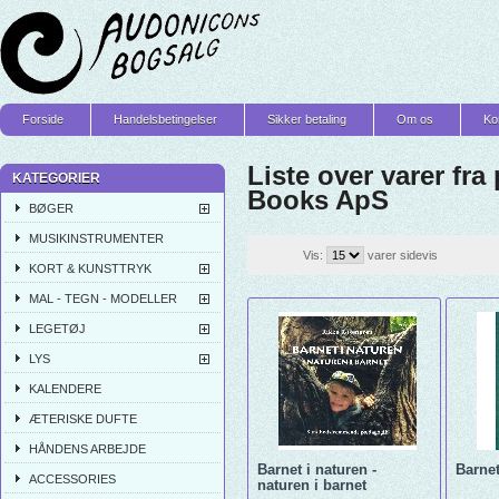
Forside
Handelsbetingelser
Sikker betaling
Om os
Ko
Liste over varer fra
KATEGORIER
Books ApS
BØGER
MUSIKINSTRUMENTER
Vis:
varer sidevis
KORT & KUNSTTRYK
MAL - TEGN - MODELLER
LEGETØJ
LYS
KALENDERE
ÆTERISKE DUFTE
HÅNDENS ARBEJDE
Barnet i naturen -
Barnet
ACCESSORIES
naturen i barnet