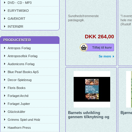
DVD - CD - MP3
EURYTMISKO
Sundhedsfremmende
"I even
GAVEKORT
pædagogik.
hele m
(Rudolf
INTERIØR
Historie
fundame
DKK 264,00
kommuni
PRODUCENTER
næring 
arvegod
Tilføj til kurv
Antropos Forlag
mennek
af gene
Antroposofisk Forlag
Se mere
kulture
forskell
Audonicons Forlag
fælless
forståel
Blue Pearl Books ApS
mennesk
Decor-Spielzeug
Floris Books
Forlaget Arché
Forlaget Jupiter
Glückskäfer
Barnets udvikling
Bjørn
gennem tilknytning og
Grimms Spiel und Holz
Hawthorn Press