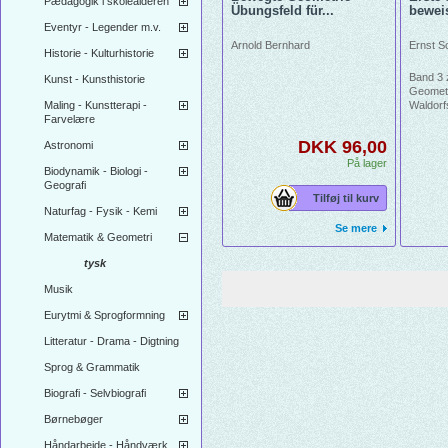
Pædagogik i skolealderen
Übungsfeld für...
bewei
Eventyr - Legender m.v.
Arnold Bernhard
Ernst S
Historie - Kulturhistorie
Band 3
Kunst - Kunsthistorie
Geometr
Maling - Kunstterapi -
Waldorf
Farvelære
die Ges
Dreieck
DKK 96,00
Astronomi
Satz de
Thales,
På lager
Biodynamik - Biologi -
Flächen
Geografi
Körper.
Tilføj til kurv
viele A
Naturfag - Fysik - Kemi
ergänzt
Se mere
Zeichn
Matematik & Geometri
Aufgabe
tysk
Musik
Eurytmi & Sprogformning
Litteratur - Drama - Digtning
Sprog & Grammatik
Biografi - Selvbiografi
Børnebøger
Håndarbejde - Håndværk