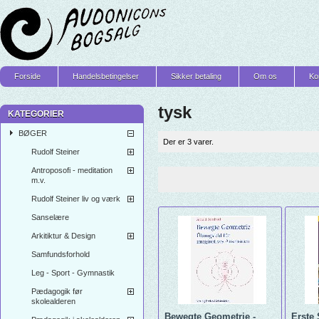
Forside
Handelsbetingelser
Sikker betaling
Om os
Ko
tysk
KATEGORIER
BØGER
Der er 3 varer.
Rudolf Steiner
Antroposofi - meditation
m.v.
Rudolf Steiner liv og værk
Sanselære
Arkitiktur & Design
Samfundsforhold
Leg - Sport - Gymnastik
Pædagogik før
skolealderen
Bewegte Geometrie -
Erste 