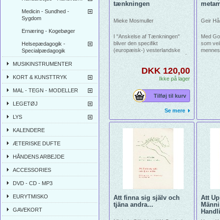
tænkningen
metam
Medicin - Sundhed -
Sygdom
Mieke Mosmuller
Geir Hå
Ernæring - Kogebøger
I "Anskelse af Tænkningen"
Med Goe
bliver den specifikt
som vei
Helsepædagogik -
(europæisk-) vesterlandske
mennesk
Specialpædagogik
spirituelle vej beskrevet, der på
Norsk e
MUSIKINSTRUMENTER
den ene side bliver fornyet
mennes
DKK 120,00
gennem den esoteriske
KORT & KUNSTTRYK
kristendom.
Ikke på lager
MAL - TEGN - MODELLER
Tilføj til kurv
LEGETØJ
Se mere
LYS
KALENDERE
ÆTERISKE DUFTE
HÅNDENS ARBEJDE
ACCESSORIES
DVD - CD - MP3
EURYTMISKO
Att finna sig själv och
Att U
tjäna andra...
Männi
GAVEKORT
Handl