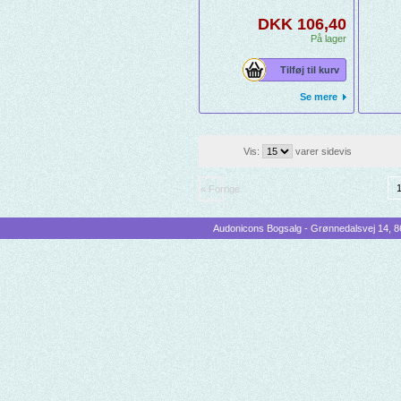
indentif
DKK 106,40
underve
eget spo
På lager
gået i ri
på spore
Tilføj til kurv
det for e
fornemm
Se mere
Og hvad 
nye spor
Vis:
varer sidevis
« Forrige
Audonicons Bogsalg - Grønnedalsvej 14, 86