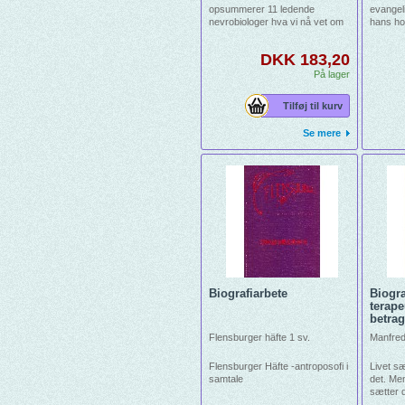
opsummerer 11 ledende
evangeli
nevrobiologer hva vi nå vet om
hans h
forholdet mellom bevisstheten
en indr
og hjernen. Til manges
oversæt
DKK 183,20
overraskelse lød konklusjonen
testame
slik: Hvilke regler hjernen
"Bidrag
På lager
arbeider etter - hvordan den
åndshist
avbilder verden slik at
Tilføj til kurv
umiddelbar iakttagelse og
tidligere erfaringer smelter
Se mere
sammen; hvordan den indre
aktiviteten oppleves som "dens
egen" aktivitet og hvordan den
planlegger fremtidige...
Biografiarbete
Biogra
terape
betrag
Flensburger häfte 1 sv.
Manfre
Flensburger Häfte -antroposofi i
Livet sæ
samtale
det. Me
sætter d
overhove