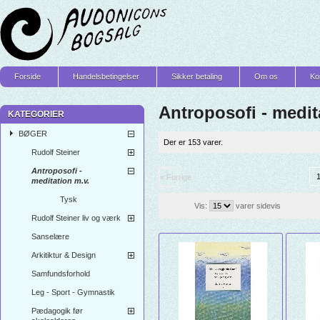
Forside
Handelsbetingelser
Sikker betaling
Om os
Ko
Antroposofi - medit
KATEGORIER
BØGER
Der er 153 varer.
Rudolf Steiner
Antroposofi -
« Forrige
meditation m.v.
Tysk
Vis:
varer sidevis
Rudolf Steiner liv og værk
Sanselære
Arkitiktur & Design
Samfundsforhold
Leg - Sport - Gymnastik
Pædagogik før