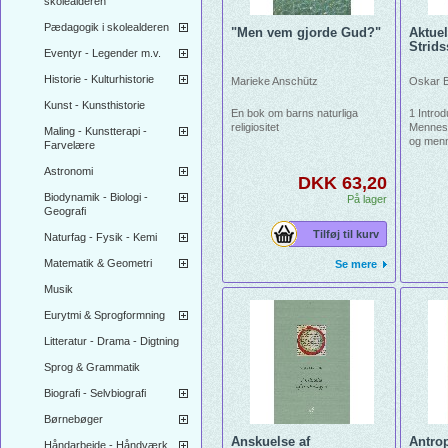
skolealderen
Pædagogik i skolealderen
"Men vem gjorde Gud?"
Aktuel
Strid
Eventyr - Legender m.v.
Historie - Kulturhistorie
Marieke Anschütz
Oskar 
Kunst - Kunsthistorie
En bok om barns naturliga
1 Introd
religiositet
Mennesr
Maling - Kunstterapi -
og menn
Farvelære
filosofi
og magt
Astronomi
DKK 63,20
Den, de
Biodynamik - Biologi -
ikke tag
På lager
Geografi
Tilføj til kurv
Naturfag - Fysik - Kemi
Matematik & Geometri
Se mere
Musik
Eurytmi & Sprogformning
Litteratur - Drama - Digtning
Sprog & Grammatik
Biografi - Selvbiografi
Børnebøger
Anskuelse af
Antrop
Håndarbejde - Håndværk