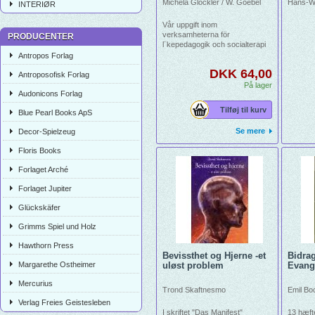
Michela Glöckler / W. Goebel
Hans-W
INTERIØR
Vår uppgift inom
verksamheterna för
PRODUCENTER
l¨kepedagogik och socialterapi
tjänar inte bara till
Antropos Forlag
förverkligandet av vårt eget liv.
DKK 64,00
Den tjänar inte bare dem som vi
Antroposofisk Forlag
vårdar och som ödet har
På lager
Audonicons Forlag
anförtrott oss. Om vårt arbete
sker utif¨ån en äkta vilja att bota
Tilføj til kurv
Blue Pearl Books ApS
och en entusiasm för att kunna
bota så att källan för denna
Se mere
Decor-Spielzeug
kunskap alltmer upptäcks i det
inre arbetet, då är detta arbete
Floris Books
samtidigt en tjänst för
mänskligheten.
Forlaget Arché
Forlaget Jupiter
Glückskäfer
Grimms Spiel und Holz
Hawthorn Press
Bevissthet og Hjerne -et
Bidrag
Margarethe Ostheimer
uløst problem
Evange
Mercurius
Trond Skaftnesmo
Emil Bo
Verlag Freies Geistesleben
I skriftet "Das Manifest"
13 hæft