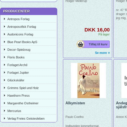
Holger Mellerup
Holger 
nr. 47 
PRODUCENTER
drager 
jeg mig,
Antropos Forlag
gå over
mig. Di
Antroposofisk Forlag
DKK 16,00
regnbue
Audonicons Forlag
På lager
Blue Pearl Books ApS
Tilføj til kurv
Decor-Spielzeug
Se mere
Floris Books
Forlaget Arché
Forlaget Jupiter
Glückskäfer
Grimms Spiel und Holz
Hawthorn Press
Alkymisten
Andeg
Margarethe Ostheimer
själsf
Mercurius
Paulo Coelho
Anton K
Verlag Freies Geistesleben
Indbunden lommeformat.