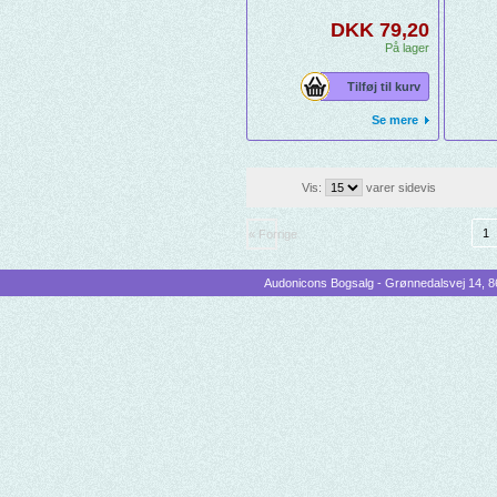
DKK 79,20
På lager
Tilføj til kurv
Se mere
Vis:
varer sidevis
1
« Forrige
Audonicons Bogsalg - Grønnedalsvej 14, 86