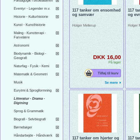
Pædagogik i skolealderen
Eventyr - Legender m.v.
117 tanker om ensomhed
117 ta
og samvær
og ev
Historie - Kulturhistorie
Kunst - Kunsthistorie
Holger Mellerup
Holger 
Maling - Kunstterapi -
Farvelære
Astronomi
Biodynamik - Biologi -
DKK 16,00
Geografi
På lager
Naturfag - Fysik - Kemi
Tilføj til kurv
Matematik & Geometri
Musik
Se mere
Eurytmi & Sprogformning
Litteratur - Drama -
Digtning
Sprog & Grammatik
Biografi - Selvbiografi
Børnebøger
Håndarbejde - Håndværk
117 tanker om hjerter og
117 t