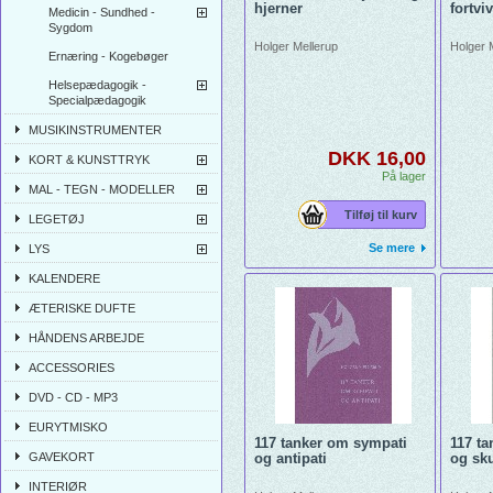
hjerner
fortvi
Medicin - Sundhed -
Sygdom
Holger Mellerup
Holger 
Ernæring - Kogebøger
Helsepædagogik -
Specialpædagogik
MUSIKINSTRUMENTER
DKK 16,00
KORT & KUNSTTRYK
På lager
MAL - TEGN - MODELLER
Tilføj til kurv
LEGETØJ
Se mere
LYS
KALENDERE
ÆTERISKE DUFTE
HÅNDENS ARBEJDE
ACCESSORIES
DVD - CD - MP3
EURYTMISKO
117 tanker om sympati
117 ta
GAVEKORT
og antipati
og sk
INTERIØR