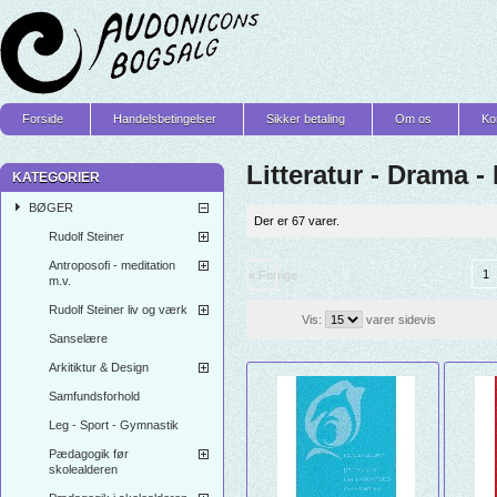
Forside
Handelsbetingelser
Sikker betaling
Om os
Ko
Litteratur - Drama -
KATEGORIER
BØGER
Der er 67 varer.
Rudolf Steiner
Antroposofi - meditation
1
« Forrige
m.v.
Rudolf Steiner liv og værk
Vis:
varer sidevis
Sanselære
Arkitiktur & Design
Samfundsforhold
Leg - Sport - Gymnastik
Pædagogik før
skolealderen