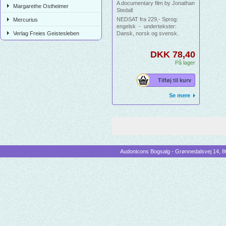
A documentary film by Jonathan
Margarethe Ostheimer
Stedall
NEDSAT fra 229,- Sprog:
Mercurius
engelsk - undertekster:
Verlag Freies Geistesleben
Dansk, norsk og svensk.
Spilletid: 3 t 25 min.
DKK 78,40
På lager
Tilføj til kurv
Se mere
Audonicons Bogsalg - Grønnedalsvej 14, 86