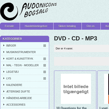
Forside
Handelsbetingelser
Sikker betaling
Om os
Ko
DVD - CD - MP3
KATEGORIER
BØGER
Der er 4 varer.
MUSIKINSTRUMENTER
KORT & KUNSTTRYK
MAL - TEGN - MODELLER
LEGETØJ
LYS
KALENDERE
ÆTERISKE DUFTE
HÅNDENS ARBEJDE
ACCESSORIES
10 Questions for the
Lyset