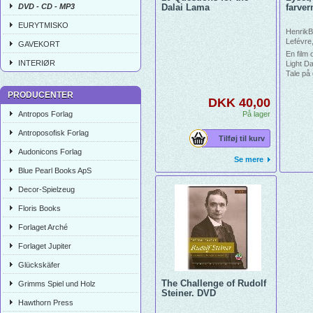
DVD - CD - MP3
Dalai Lama
farve
EURYTMISKO
HenrikB
Lefévre
GAVEKORT
En film
INTERIØR
Light D
Tale på
engelsk
PRODUCENTER
DKK 40,00
Antropos Forlag
På lager
Antroposofisk Forlag
Tilføj til kurv
Audonicons Forlag
Se mere
Blue Pearl Books ApS
Decor-Spielzeug
Floris Books
Forlaget Arché
Forlaget Jupiter
Glückskäfer
The Challenge of Rudolf
Grimms Spiel und Holz
Steiner. DVD
Hawthorn Press