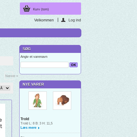
Kurv
(tom)
Velkommen
Log ind
SØG
Angiv et varenavn
Næste »
NYE VARER
Trold
Trold L: 8 B: 3 H: 11,5
Læs mere