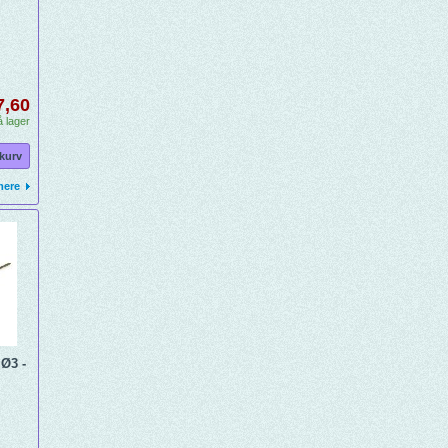
7,60
 lager
 kurv
mere
 Ø3 -