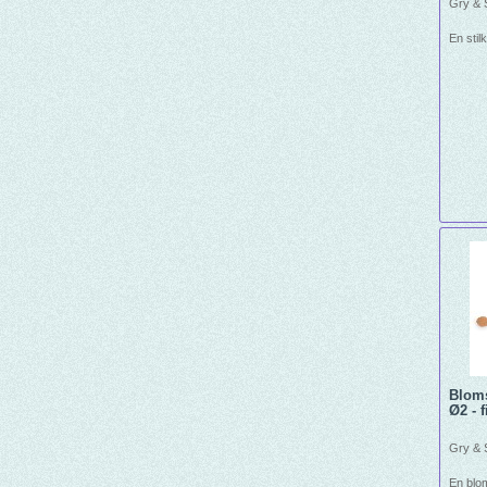
Gry & S
En stil
Bloms
Ø2 - fi
Gry & S
En blo