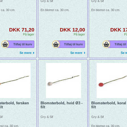
if
Gry & Sif
Gry & Sif
k ca. 30 cm.
En blomst ca. 30 cm.
En blomst ca. 30 cm.
DKK 71,20
DKK 12,00
DKK 1
På lager
På lager
På
Tilføj til kurv
Tilføj til kurv
Tilføj til
Se mere
Se mere
Se 
terbold, fersken
Blomsterbold, hvid Ø3 -
Blomsterbold, koral
lt
filt
filt
if
Gry & Sif
Gry & Sif
mst ca. 30 cm.
En blomst ca. 30 cm.