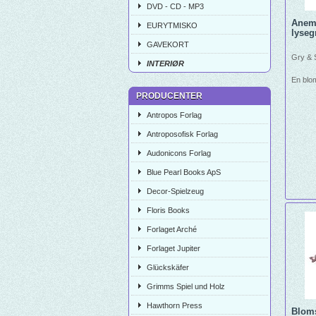
DVD - CD - MP3
Anemo
EURYTMISKO
lysegr
GAVEKORT
Gry & S
INTERIØR
En blo
PRODUCENTER
Antropos Forlag
Antroposofisk Forlag
Audonicons Forlag
Blue Pearl Books ApS
Decor-Spielzeug
Floris Books
Forlaget Arché
Forlaget Jupiter
Glückskäfer
Grimms Spiel und Holz
Hawthorn Press
Bloms