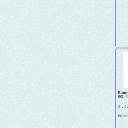
Bloms
Ø3 - fi
Gry & S
En blo