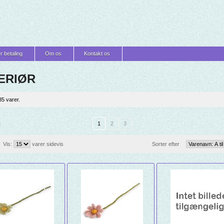
r betaling
Om os
Kontakt os
ERIØR
35 varer.
1
2
3
e
Vis:
varer sidevis
Sorter efter