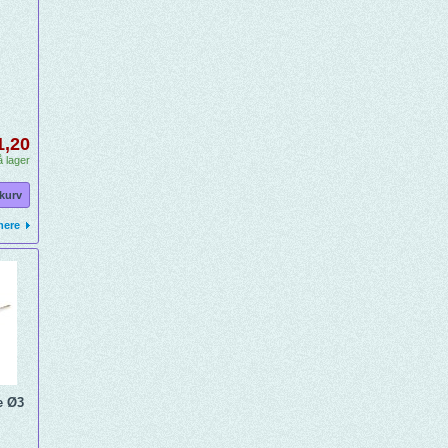
1,20
 lager
 kurv
mere
e Ø3