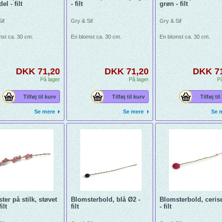
el - filt
- filt
grøn - filt
if
Gry & Sif
Gry & Sif
mst ca. 30 cm.
En blomst ca. 30 cm.
En blomst ca. 30 cm.
DKK 71,20
DKK 71,20
DKK 7
På lager
På lager
På
Tilføj til kurv
Tilføj til kurv
Tilføj til
Se mere
Se mere
Se 
ter på stilk, støvet
Blomsterbold, blå Ø2 -
Blomsterbold, ceris
ilt
filt
- filt