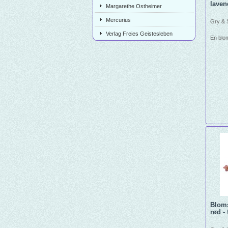
lavend
Margarethe Ostheimer
Mercurius
Gry & S
Verlag Freies Geistesleben
En blo
Bloms
rød - f