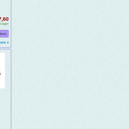
7,60
 lager
 kurv
mere