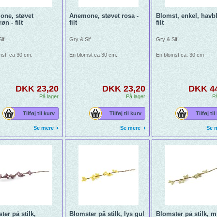
ne, støvet
Anemone, støvet rosa -
Blomst, enkel, havbl
øn - filt
filt
filt
if
Gry & Sif
Gry & Sif
mst, ca 30 cm.
En blomst ca 30 cm.
En blomst ca. 30 cm
DKK 23,20
DKK 23,20
DKK 4
På lager
På lager
På
Tilføj til kurv
Tilføj til kurv
Tilføj til
Se mere
Se mere
Se 
ter på stilk,
Blomster på stilk, lys gul
Blomster på stilk, m