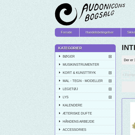
Forside
Handelsbetingelser
Sikke
INT
KATEGORIER
BØGER
Der er 
MUSIKINSTRUMENTER
KORT & KUNSTTRYK
« Forrig
MAL - TEGN - MODELLER
LEGETØJ
LYS
KALENDERE
ÆTERISKE DUFTE
HÅNDENS ARBEJDE
ACCESSORIES