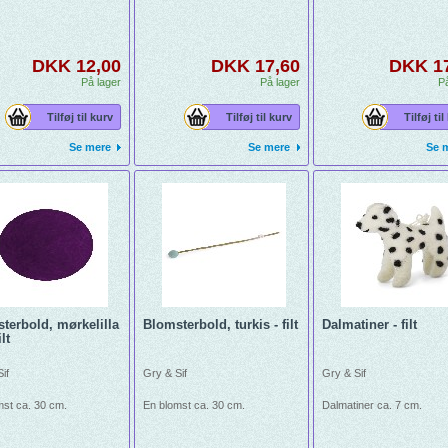
DKK 12,00
DKK 17,60
DKK 1
På lager
På lager
På
Tilføj til kurv
Tilføj til kurv
Tilføj til
Se mere
Se mere
Se 
terbold, mørkelilla
Blomsterbold, turkis - filt
Dalmatiner - filt
lt
if
Gry & Sif
Gry & Sif
mst ca. 30 cm.
En blomst ca. 30 cm.
Dalmatiner ca. 7 cm.