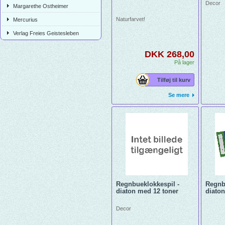
Decor
Margarethe Ostheimer
Naturfarvet!
Mercurius
Verlag Freies Geistesleben
DKK 268,00
På lager
Tilføj til kurv
Se mere
Regnbueklokkespil -
Regnb
diaton med 12 toner
diato
Decor