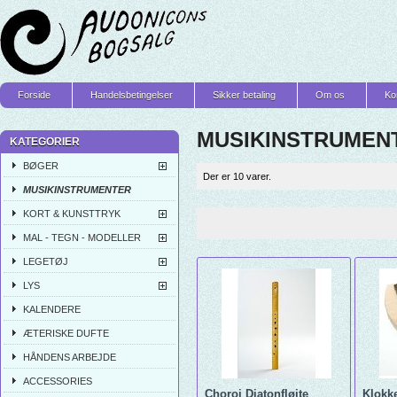
Forside
Handelsbetingelser
Sikker betaling
Om os
Ko
MUSIKINSTRUMEN
KATEGORIER
BØGER
Der er 10 varer.
MUSIKINSTRUMENTER
KORT & KUNSTTRYK
MAL - TEGN - MODELLER
LEGETØJ
LYS
KALENDERE
ÆTERISKE DUFTE
HÅNDENS ARBEJDE
ACCESSORIES
Choroi Diatonfløjte
Klokke