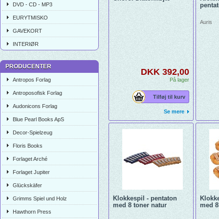
DVD - CD - MP3
penta
EURYTMISKO
Auris
GAVEKORT
INTERIØR
PRODUCENTER
DKK 392,00
Antropos Forlag
På lager
Antroposofisk Forlag
Tilføj til kurv
Audonicons Forlag
Se mere
Blue Pearl Books ApS
Decor-Spielzeug
Floris Books
Forlaget Arché
Forlaget Jupiter
Glückskäfer
Klokkespil - pentaton
Klokke
Grimms Spiel und Holz
med 8 toner natur
med 8
Hawthorn Press