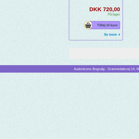
DKK 720,00
På lager
Tilføj til kurv
Se mere
Audonicons Bogsalg - Grønnedalsvej 14, 86