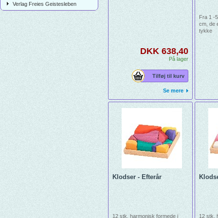
Verlag Freies Geistesleben
Fra 1 -
cm, de 
tykke
DKK 638,40
På lager
Tilføj til kurv
Se mere
Klodser - Efterår
Klodse
12 stk. harmonisk formede i
12 stk.