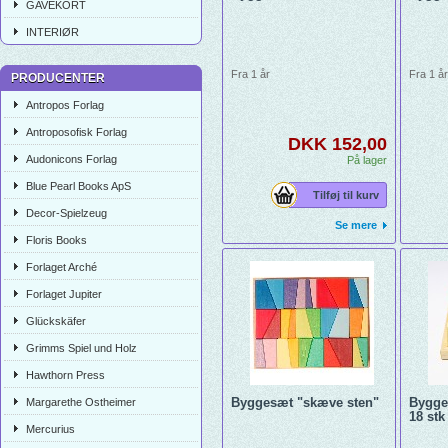
GAVEKORT
INTERIØR
Fra 1 år
Fra 1 å
PRODUCENTER
Antropos Forlag
Antroposofisk Forlag
DKK 152,00
Audonicons Forlag
På lager
Blue Pearl Books ApS
Tilføj til kurv
Decor-Spielzeug
Se mere
Floris Books
Forlaget Arché
Forlaget Jupiter
Glückskäfer
Grimms Spiel und Holz
Hawthorn Press
Byggesæt "skæve sten"
Bygge
Margarethe Ostheimer
18 stk
Mercurius