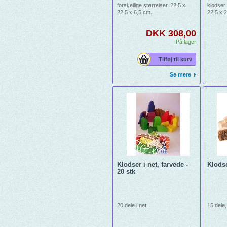
forskellige størrelser. 22,5 x
klodser 
22,5 x 6,5 cm.
22,5 x 
DKK 308,00
På lager
Tilføj til kurv
Se mere
Klodser i net, farvede -
Klods
20 stk
20 dele i net
15 dele