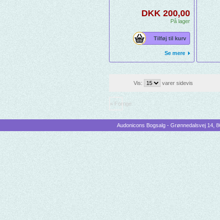
DKK 200,00
På lager
Tilføj til kurv
Se mere
Vis:
varer sidevis
« Forrige
Audonicons Bogsalg - Grønnedalsvej 14, 86