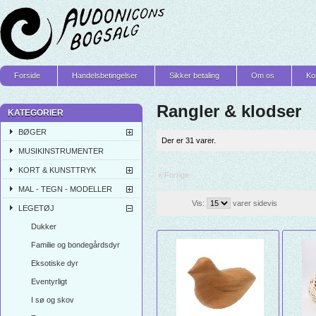
Forside
Handelsbetingelser
Sikker betaling
Om os
Ko
Rangler & klodser
KATEGORIER
BØGER
Der er 31 varer.
MUSIKINSTRUMENTER
KORT & KUNSTTRYK
« Forrige
MAL - TEGN - MODELLER
Vis:
varer sidevis
LEGETØJ
Dukker
Familie og bondegårdsdyr
Eksotiske dyr
Eventyrligt
I sø og skov