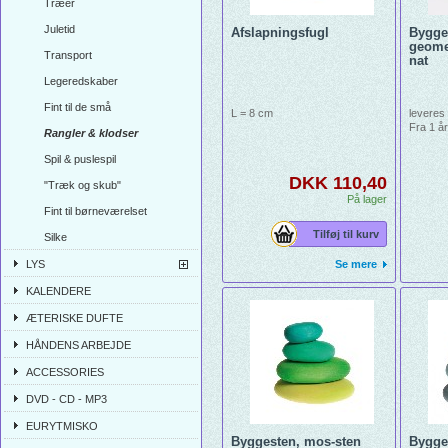
Træer
Juletid
Afslapningsfugl
Bygge
geomet
Transport
nat
Legeredskaber
Fint til de små
L = 8 cm
leveres 
Fra 1 år
Rangler & klodser
Spil & puslespil
DKK 110,40
"Træk og skub"
På lager
Fint til børneværelset
Tilføj til kurv
Silke
LYS
Se mere
KALENDERE
ÆTERISKE DUFTE
HÅNDENS ARBEJDE
ACCESSORIES
DVD - CD - MP3
EURYTMISKO
Byggesten, mos-sten
Bygge