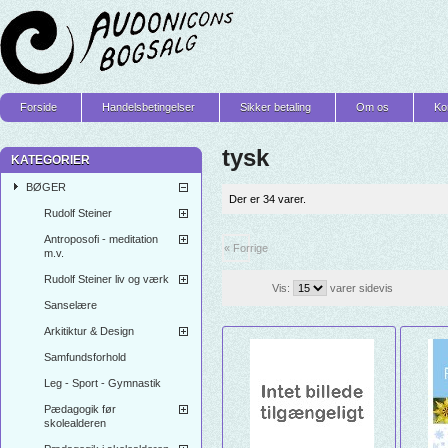
Forside
Handelsbetingelser
Sikker betaling
Om os
Ko
tysk
KATEGORIER
BØGER
Der er 34 varer.
Rudolf Steiner
Antroposofi - meditation
« Forrige
m.v.
Rudolf Steiner liv og værk
Vis:
varer sidevis
Sanselære
Arkitiktur & Design
Samfundsforhold
Leg - Sport - Gymnastik
Pædagogik før
skolealderen