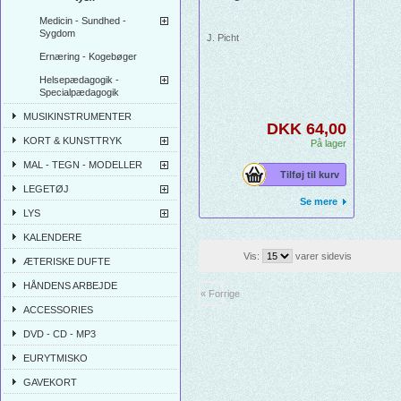
Medicin - Sundhed -
Sygdom
J. Picht
Ernæring - Kogebøger
Helsepædagogik -
Specialpædagogik
MUSIKINSTRUMENTER
DKK 64,00
KORT & KUNSTTRYK
På lager
MAL - TEGN - MODELLER
Tilføj til kurv
LEGETØJ
Se mere
LYS
KALENDERE
Vis:
varer sidevis
ÆTERISKE DUFTE
HÅNDENS ARBEJDE
« Forrige
ACCESSORIES
DVD - CD - MP3
EURYTMISKO
GAVEKORT