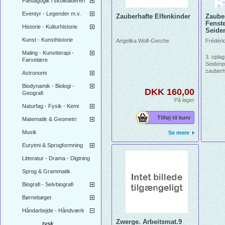
Pædagogik i skolealderen
Eventyr - Legender m.v.
Zauberhafte Elfenkinder
Zaube
Fenst
Historie - Kulturhistorie
Seide
Kunst - Kunsthistorie
Angelika Wolf-Gerche
Frédéri
Maling - Kunstterapi -
3. opla
Farvelære
Seidenp
zauberh
Astronomi
herstell
Jahresz
Biodynamik - Biologi -
DKK 160,00
Schmuck
Geografi
außerde
På lager
Naturfag - Fysik - Kemi
verzier
nassem
Tilføj til kurv
Matematik & Geometri
zusätzl
werden, 
Musik
Se mere
– eine 
entstehe
Eurytmi & Sprogformning
werden 
Modelle 
Litteratur - Drama - Digtning
Sprog & Grammatik
Biografi - Selvbiografi
Børnebøger
Håndarbejde - Håndværk
Zwerge. Arbeitsmat.9
tysk