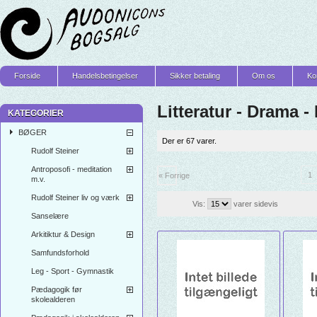
Forside
Handelsbetingelser
Sikker betaling
Om os
Ko
Litteratur - Drama -
KATEGORIER
BØGER
Der er 67 varer.
Rudolf Steiner
Antroposofi - meditation
1
« Forrige
m.v.
Rudolf Steiner liv og værk
Vis:
varer sidevis
Sanselære
Arkitiktur & Design
Samfundsforhold
Leg - Sport - Gymnastik
Pædagogik før
skolealderen