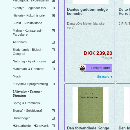
Pædagogik i skolealderen
Eventyr - Legender m.v.
Dantes guddommelige
De to 
komedie
Herre 
Historie - Kulturhistorie
Kunst - Kunsthistorie
Dante /Ole Meyer (danske
J.R.R. 
vers)
Maling - Kunstterapi -
Farvelære
Astronomi
Biodynamik - Biologi -
DKK 239,20
Geografi
På lager
Naturfag - Fysik - Kemi
Tilføj til kurv
Matematik & Geometri
Musik
Se mere
Eurytmi & Sprogformning
Litteratur - Drama -
Digtning
Sprog & Grammatik
Biografi - Selvbiografi
Børnebøger
Håndarbejde - Håndværk
Den forvandlede Konge
Den f