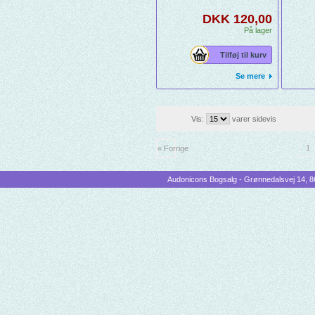
DKK 120,00
På lager
Tilføj til kurv
Se mere
Vis:
varer sidevis
1
« Forrige
Audonicons Bogsalg - Grønnedalsvej 14, 86