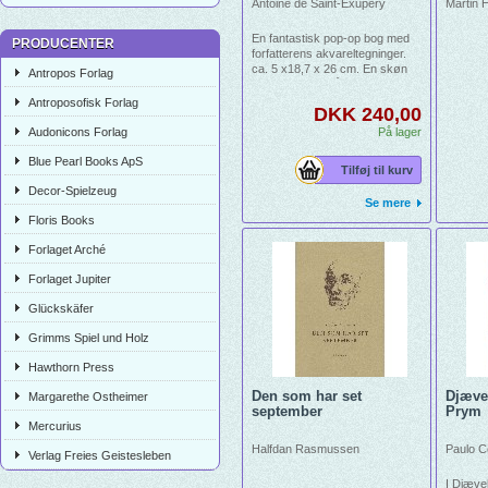
Antoine de Saint-Exupéry
Martin H
En fantastisk pop-op bog med
PRODUCENTER
forfatterens akvareltegninger.
ca. 5 x18,7 x 26 cm. En skøn
Antropos Forlag
gavebog for små og store.
Antroposofisk Forlag
DKK 240,00
Audonicons Forlag
På lager
Blue Pearl Books ApS
Tilføj til kurv
Decor-Spielzeug
Se mere
Floris Books
Forlaget Arché
Forlaget Jupiter
Glückskäfer
Grimms Spiel und Holz
Hawthorn Press
Den som har set
Djæve
Margarethe Ostheimer
september
Prym
Mercurius
Halfdan Rasmussen
Paulo C
Verlag Freies Geistesleben
I Djæve