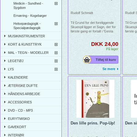
Medicin - Sundhed -
Sygdom
Rudolf Schmidt
Rudolf 
Ernæring - Kogebøger
Til Grund for det foreliggende
Til Grun
Helsepædagogik -
Skuespil ligger et Sagn, der for
Skuespil
Specialpædagogik
første gang er fortalt i 'Gesta
første g
Romanorum Kap. 59' om Kejser
Romanor
MUSIKINSTRUMENTER
Jovian.
Jovian.
DKK 24,00
KORT & KUNSTTRYK
På lager
MAL - TEGN - MODELLER
Tilføj til kurv
LEGETØJ
Se mere
LYS
KALENDERE
ÆTERISKE DUFTE
HÅNDENS ARBEJDE
ACCESSORIES
DVD - CD - MP3
EURYTMISKO
Den lille prins. Pop-Up!
Den s
GAVEKORT
INTERIØR