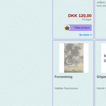
skildre
hver en
mørke, o
efter hv
DKK 120,00
vore d
frygt, s
På lager
livet ful
Tilføj til kurv
Se mere
Forventning
Gilga
Halfdan Rasmussen
Henrik