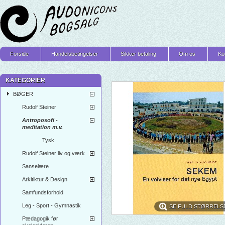
Forside
Handelsbetingelser
Sikker betaling
Om os
Ko
KATEGORIER
BØGER
Rudolf Steiner
Antroposofi -
meditation m.v.
Tysk
Rudolf Steiner liv og værk
Sanselære
Arkitiktur & Design
Samfundsforhold
Leg - Sport - Gymnastik
SE FULD STØRRELS
Pædagogik før