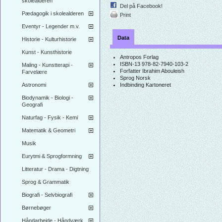
skolealderen
Del på Facebook!
Pædagogik i skolealderen
Print
Eventyr - Legender m.v.
Data
Historie - Kulturhistorie
Kunst - Kunsthistorie
Antropos Forlag
ISBN-13
978-82-7940-103-2
Maling - Kunstterapi -
Forfatter
Ibrahim Abouleish
Farvelære
Sprog
Norsk
Astronomi
Indbinding
Kartoneret
Biodynamik - Biologi -
Geografi
Naturfag - Fysik - Kemi
Matematik & Geometri
Musik
Eurytmi & Sprogformning
Litteratur - Drama - Digtning
Sprog & Grammatik
Biografi - Selvbiografi
Børnebøger
Håndarbejde - Håndværk