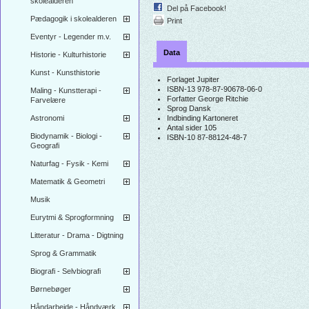
skolealderen
Del på Facebook!
Pædagogik i skolealderen
Print
Eventyr - Legender m.v.
Data
Historie - Kulturhistorie
Kunst - Kunsthistorie
Forlaget Jupiter
ISBN-13
978-87-90678-06-0
Maling - Kunstterapi -
Forfatter
George Ritchie
Farvelære
Sprog
Dansk
Astronomi
Indbinding
Kartoneret
Antal sider
105
Biodynamik - Biologi -
ISBN-10
87-88124-48-7
Geografi
Naturfag - Fysik - Kemi
Matematik & Geometri
Musik
Eurytmi & Sprogformning
Litteratur - Drama - Digtning
Sprog & Grammatik
Biografi - Selvbiografi
Børnebøger
Håndarbejde - Håndværk