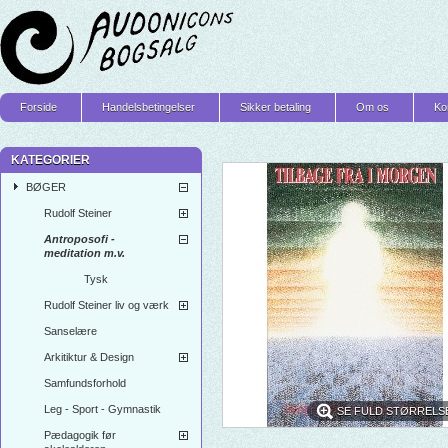
Forside
Handelsbetingelser
Sikker betaling
Om os
Ko
KATEGORIER
BØGER
Rudolf Steiner
Antroposofi -
meditation m.v.
Tysk
Rudolf Steiner liv og værk
Sanselære
Arkitiktur & Design
Samfundsforhold
Leg - Sport - Gymnastik
SE FULD STØRRELS
Pædagogik før