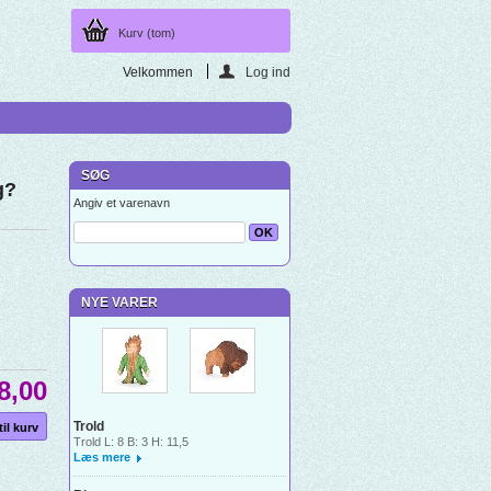
Kurv
(tom)
Velkommen
Log ind
SØG
g?
Angiv et varenavn
NYE VARER
8,00
Trold
Trold L: 8 B: 3 H: 11,5
Læs mere