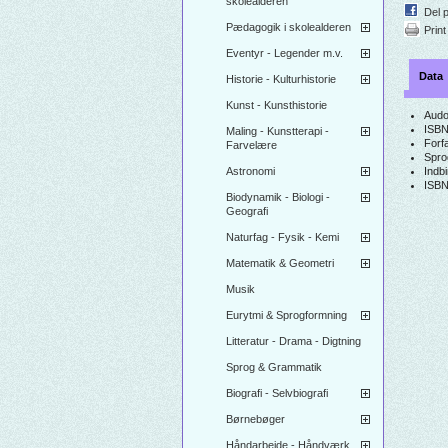
skolealderen
Del 
Pædagogik i skolealderen
Print
Eventyr - Legender m.v.
Data
Historie - Kulturhistorie
Kunst - Kunsthistorie
Audo
ISBN
Maling - Kunstterapi -
Forfa
Farvelære
Spro
Astronomi
Indb
ISBN
Biodynamik - Biologi -
Geografi
Naturfag - Fysik - Kemi
Matematik & Geometri
Musik
Eurytmi & Sprogformning
Litteratur - Drama - Digtning
Sprog & Grammatik
Biografi - Selvbiografi
Børnebøger
Håndarbejde - Håndværk