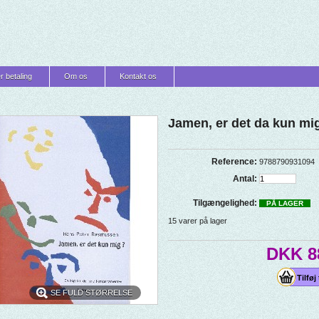
r betaling
Om os
Kontakt os
Jamen, er det da kun mi
Reference:
9788790931094
Antal:
Tilgængelighed:
PÅ LAGER
15
varer på lager
DKK 8
SE FULD STØRRELSE