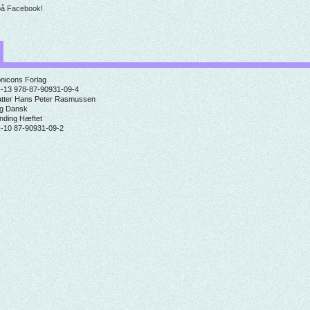
på Facebook!
nicons Forlag
-13
978-87-90931-09-4
tter
Hans Peter Rasmussen
g
Dansk
inding
Hæftet
-10
87-90931-09-2