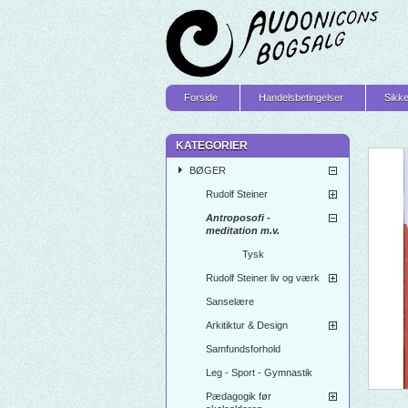
Forside
Handelsbetingelser
Sikke
KATEGORIER
BØGER
Rudolf Steiner
Antroposofi -
meditation m.v.
Tysk
Rudolf Steiner liv og værk
Sanselære
Arkitiktur & Design
Samfundsforhold
Leg - Sport - Gymnastik
Pædagogik før