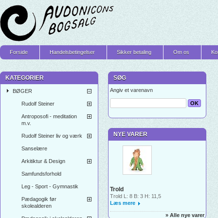
Forside
Handelsbetingelser
Sikker betaling
Om os
Ko
KATEGORIER
SØG
Angiv et varenavn
BØGER
Rudolf Steiner
Antroposofi - meditation
m.v.
NYE VARER
Rudolf Steiner liv og værk
Sanselære
Arkitiktur & Design
Samfundsforhold
Leg - Sport - Gymnastik
Trold
Trold L: 8 B: 3 H: 11,5
Pædagogik før
Læs mere
skolealderen
» Alle nye varer