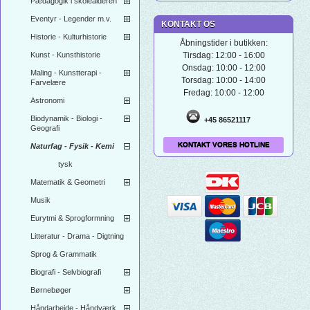
Pædagogik i skolealderen
Eventyr - Legender m.v.
KONTAKT OS
Historie - Kulturhistorie
Åbningstider i butikken:
Kunst - Kunsthistorie
Tirsdag: 12:00 - 16:00
Onsdag: 10:00 - 12:00
Maling - Kunstterapi -
Torsdag: 10:00 - 14:00
Farvelære
Fredag: 10:00 - 12:00
Astronomi
Biodynamik - Biologi -
+45 86521117
Geografi
KONTAKT VORES HOTLINE
Naturfag - Fysik - Kemi
tysk
Matematik & Geometri
Musik
Eurytmi & Sprogformning
Litteratur - Drama - Digtning
Sprog & Grammatik
Biografi - Selvbiografi
Børnebøger
Håndarbejde - Håndværk