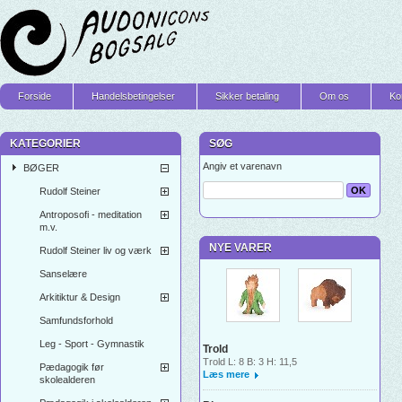
Forside
Handelsbetingelser
Sikker betaling
Om os
Ko
KATEGORIER
SØG
Angiv et varenavn
BØGER
Rudolf Steiner
Antroposofi - meditation
m.v.
NYE VARER
Rudolf Steiner liv og værk
Sanselære
Arkitiktur & Design
Samfundsforhold
Leg - Sport - Gymnastik
Trold
Trold L: 8 B: 3 H: 11,5
Pædagogik før
Læs mere
skolealderen