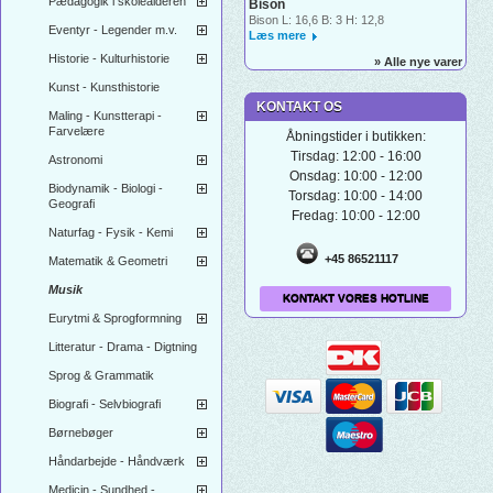
Pædagogik i skolealderen
Bison
Bison L: 16,6 B: 3 H: 12,8
Eventyr - Legender m.v.
Læs mere
Historie - Kulturhistorie
» Alle nye varer
Kunst - Kunsthistorie
KONTAKT OS
Maling - Kunstterapi -
Farvelære
Åbningstider i butikken:
Tirsdag: 12:00 - 16:00
Astronomi
Onsdag: 10:00 - 12:00
Biodynamik - Biologi -
Torsdag: 10:00 - 14:00
Geografi
Fredag: 10:00 - 12:00
Naturfag - Fysik - Kemi
+45 86521117
Matematik & Geometri
Musik
KONTAKT VORES HOTLINE
Eurytmi & Sprogformning
Litteratur - Drama - Digtning
Sprog & Grammatik
Biografi - Selvbiografi
Børnebøger
Håndarbejde - Håndværk
Medicin - Sundhed -