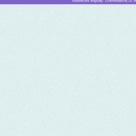
Audonicons Bogsalg - Grønnedalsvej 14, 86