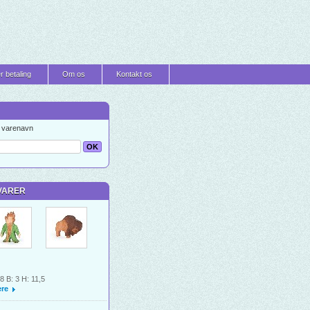
r betaling
Om os
Kontakt os
t varenavn
VARER
 8 B: 3 H: 11,5
re