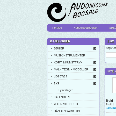
Forside
Handelsbetingelser
Sikke
KATEGORIER
SØG
Angiv e
BØGER
MUSIKINSTRUMENTER
KORT & KUNSTTRYK
MAL - TEGN - MODELLER
NYE 
LEGETØJ
LYS
Lysestager
KALENDERE
Trold
ÆTERISKE DUFTE
Trold L:
Læs me
HÅNDENS ARBEJDE