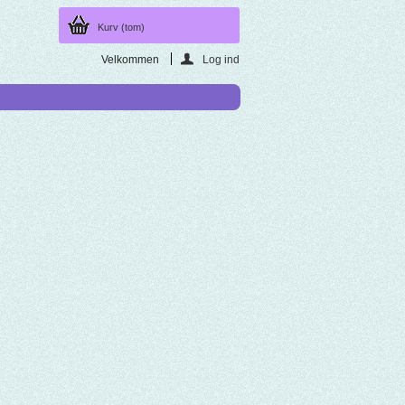
Kurv
(tom)
Velkommen
Log ind