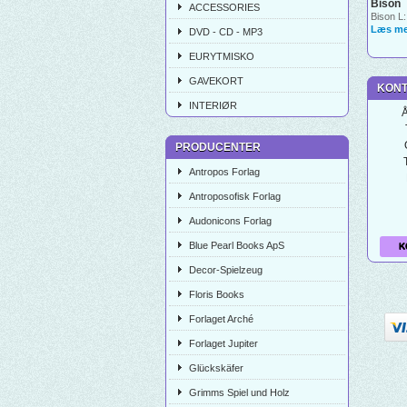
Bison
ACCESSORIES
Bison L:
Læs me
DVD - CD - MP3
EURYTMISKO
GAVEKORT
KONT
INTERIØR
Å
PRODUCENTER
Antropos Forlag
Antroposofisk Forlag
Audonicons Forlag
Blue Pearl Books ApS
K
Decor-Spielzeug
Floris Books
Forlaget Arché
Forlaget Jupiter
Glückskäfer
Grimms Spiel und Holz