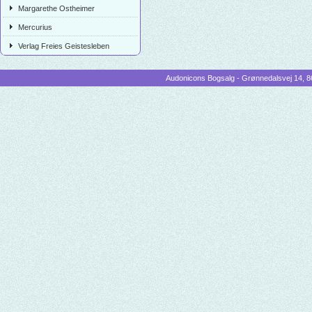
Margarethe Ostheimer
Mercurius
Verlag Freies Geistesleben
Audonicons Bogsalg - Grønnedalsvej 14, 86