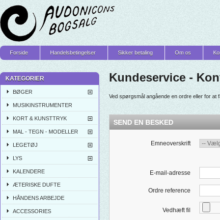
Forside
Handelsbetingelser
Sikker betaling
Om os
Ko
Kundeservice - Kon
KATEGORIER
BØGER
Ved spørgsmål angående en ordre eller for at 
MUSIKINSTRUMENTER
KORT & KUNSTTRYK
SEND EN BESKED
MAL - TEGN - MODELLER
Emneoverskrift
LEGETØJ
LYS
KALENDERE
E-mail-adresse
ÆTERISKE DUFTE
Ordre reference
HÅNDENS ARBEJDE
Vedhæft fil
ACCESSORIES