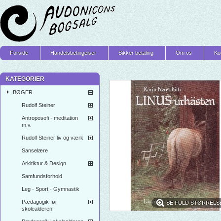
Forside
Handelsbetingelser
Sikker betaling
Om os
Ko
KATEGORIER
BØGER
Rudolf Steiner
Antroposofi - meditation
m.v.
Rudolf Steiner liv og værk
Sanselære
Arkitiktur & Design
Samfundsforhold
Leg - Sport - Gymnastik
Pædagogik før
SE FULD STØRRELS
skolealderen