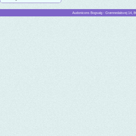
Audonicons Bogsalg - Grønnedalsvej 14, 86