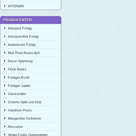
INTERIØR
PRODUCENTER
Antropos Forlag
Antroposofisk Forlag
Audonicons Forlag
Blue Pearl Books ApS
Decor-Spielzeug
Floris Books
Forlaget Arché
Forlaget Jupiter
Glückskäfer
Grimms Spiel und Holz
Hawthorn Press
Margarethe Ostheimer
Mercurius
Verlag Freies Geistesleben