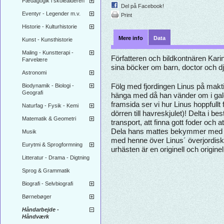
Pædagogik i skolealderen
Del på Facebook!
Eventyr - Legender m.v.
Print
Historie - Kulturhistorie
Mere info
Data
Kunst - Kunsthistorie
Maling - Kunstterapi -
Författeren och bildkontnären Kari
Farvelære
sina böcker om barn, doctor och dj
Astronomi
Biodynamik - Biologi -
Fölg med fjordingen Linus på makti
Geografi
hänga med då han vänder om i galo
framsida ser vi hur Linus hoppfullt
Naturfag - Fysik - Kemi
dörren till havreskjulet)! Delta i be
Matematik & Geometri
transport, att finna gott foder och 
Dela hans mattes bekymmer med gif
Musik
med henne över Linus´ överjordisk
Eurytmi & Sprogformning
urhästen är en originell och originell
Litteratur - Drama - Digtning
Sprog & Grammatik
Biografi - Selvbiografi
Børnebøger
Håndarbejde -
Håndværk