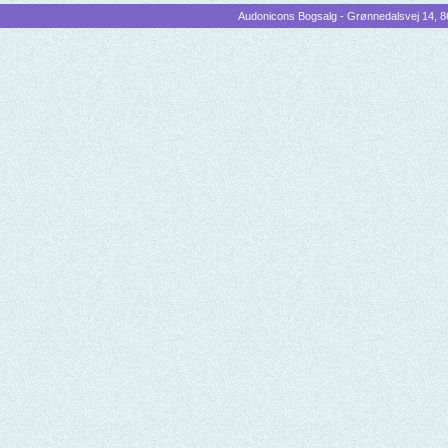
Audonicons Bogsalg - Grønnedalsvej 14, 86