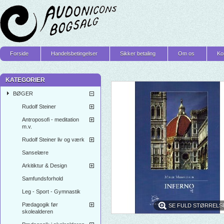
Forside
Handelsbetingelser
Sikker betaling
Om os
Ko
KATEGORIER
BØGER
Rudolf Steiner
Antroposofi - meditation
m.v.
Rudolf Steiner liv og værk
Sanselære
Arkitiktur & Design
Samfundsforhold
Leg - Sport - Gymnastik
Pædagogik før
SE FULD STØRRELS
skolealderen