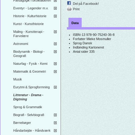
Pædagogik i skolealderen
Del på Facebook!
Eventyr - Legender m.v.
Print
Historie - Kulturhistorie
Data
Kunst - Kunsthistorie
Maling - Kunstterapi -
ISBN-13
978-90-75240-36-8
Farvelære
Forfatter
Mieke Mosmuller
Sprog
Dansk
Astronomi
Indbinding
Kartoneret
Biodynamik - Biologi -
Antal sider
335
Geografi
Naturfag - Fysik - Kemi
Matematik & Geometri
Musik
Eurytmi & Sprogformning
Litteratur - Drama -
Digtning
Sprog & Grammatik
Biografi - Selvbiografi
Børnebøger
Håndarbejde - Håndværk