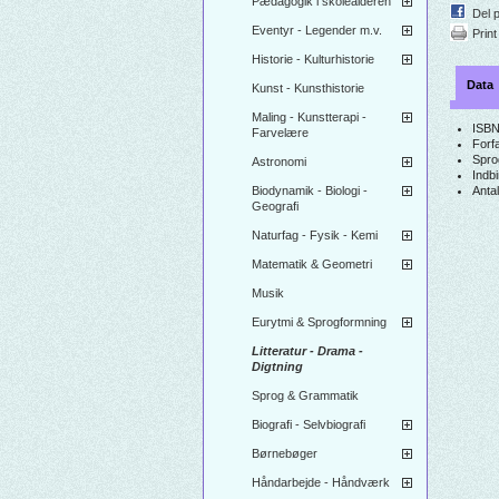
Pædagogik i skolealderen
Del 
Eventyr - Legender m.v.
Print
Historie - Kulturhistorie
Data
Kunst - Kunsthistorie
Maling - Kunstterapi -
ISBN
Farvelære
Forfa
Spro
Astronomi
Indb
Biodynamik - Biologi -
Antal
Geografi
Naturfag - Fysik - Kemi
Matematik & Geometri
Musik
Eurytmi & Sprogformning
Litteratur - Drama -
Digtning
Sprog & Grammatik
Biografi - Selvbiografi
Børnebøger
Håndarbejde - Håndværk