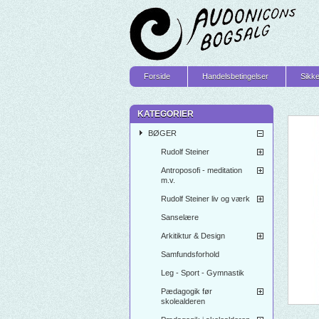
Forside
Handelsbetingelser
Sikke
KATEGORIER
BØGER
Rudolf Steiner
Antroposofi - meditation
m.v.
Rudolf Steiner liv og værk
Sanselære
Arkitiktur & Design
Samfundsforhold
Leg - Sport - Gymnastik
Pædagogik før
skolealderen