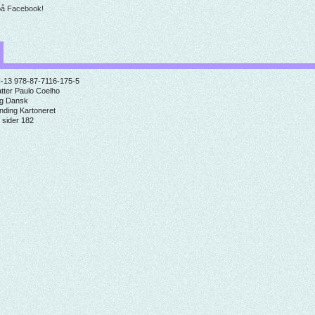
på Facebook!
-13
978-87-7116-175-5
tter
Paulo Coelho
g
Dansk
inding
Kartoneret
 sider
182