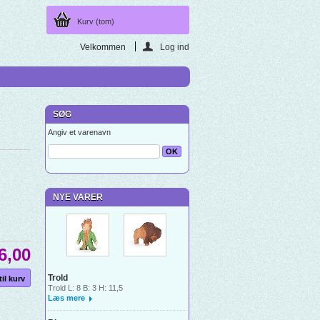
Kurv
(tom)
Velkommen
Log ind
SØG
Angiv et varenavn
NYE VARER
6,00
Trold
Trold L: 8 B: 3 H: 11,5
Læs mere