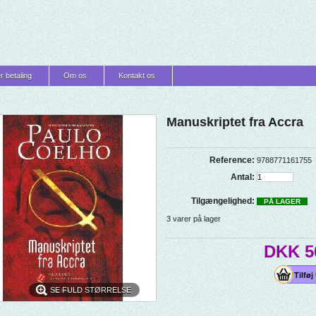
r betaling
Om os
Kontakt os
Manuskriptet fra Accra
Reference:
9788771161755
Antal:
Tilgængelighed:
PÅ LAGER
3
varer på lager
DKK 5
SE FULD STØRRELSE