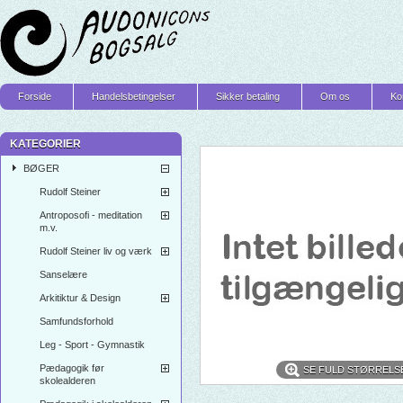
Forside
Handelsbetingelser
Sikker betaling
Om os
Ko
KATEGORIER
BØGER
Rudolf Steiner
Antroposofi - meditation
m.v.
Rudolf Steiner liv og værk
Sanselære
Arkitiktur & Design
Samfundsforhold
Leg - Sport - Gymnastik
Pædagogik før
SE FULD STØRRELS
skolealderen