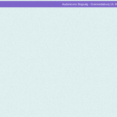
Audonicons Bogsalg - Grønnedalsvej 14, 86