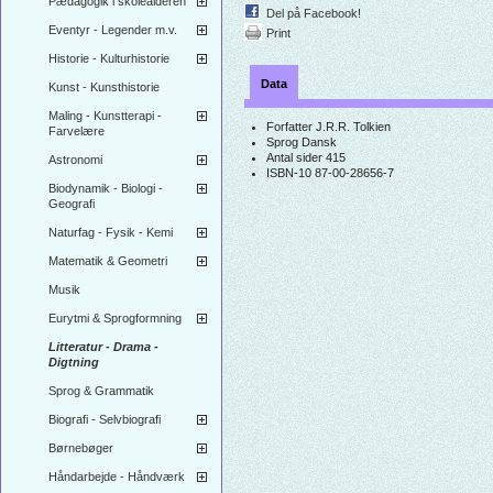
Pædagogik i skolealderen
Del på Facebook!
Eventyr - Legender m.v.
Print
Historie - Kulturhistorie
Data
Kunst - Kunsthistorie
Maling - Kunstterapi -
Forfatter
J.R.R. Tolkien
Farvelære
Sprog
Dansk
Antal sider
415
Astronomi
ISBN-10
87-00-28656-7
Biodynamik - Biologi -
Geografi
Naturfag - Fysik - Kemi
Matematik & Geometri
Musik
Eurytmi & Sprogformning
Litteratur - Drama -
Digtning
Sprog & Grammatik
Biografi - Selvbiografi
Børnebøger
Håndarbejde - Håndværk