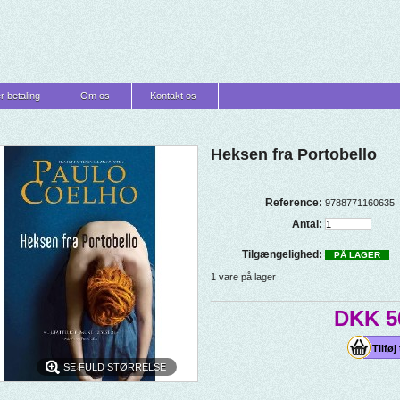
r betaling
Om os
Kontakt os
Heksen fra Portobello
Reference:
9788771160635
Antal:
Tilgængelighed:
PÅ LAGER
1
vare på lager
DKK 5
SE FULD STØRRELSE