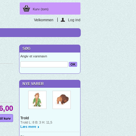
Kurv
(tom)
Velkommen
Log ind
SØG
Angiv et varenavn
NYE VARER
6,00
Trold
Trold L: 8 B: 3 H: 11,5
Læs mere