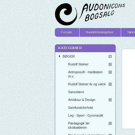
Forside
Handelsbetingelser
Sikke
KATEGORIER
BØGER
Rudolf Steiner
Antroposofi - meditation
m.v.
Rudolf Steiner liv og værk
Sanselære
Arkitiktur & Design
Samfundsforhold
Leg - Sport - Gymnastik
Pædagogik før
skolealderen