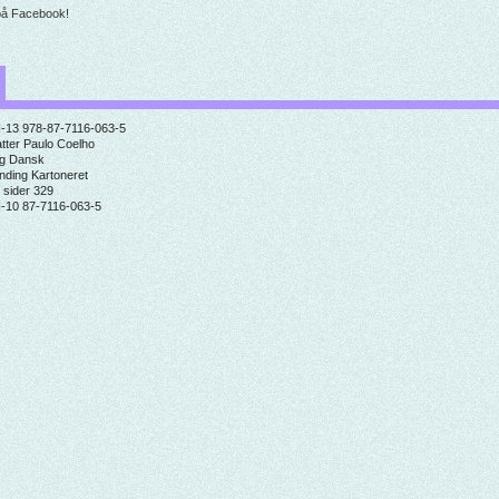
på Facebook!
-13
978-87-7116-063-5
tter
Paulo Coelho
g
Dansk
inding
Kartoneret
 sider
329
-10
87-7116-063-5