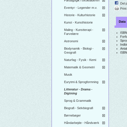
Pædagogik i skolealderen
Del 
Eventyr - Legender m.v.
Print
Historie - Kulturhistorie
Data
Kunst - Kunsthistorie
Maling - Kunstterapi -
ISBN
Farvelære
Forfa
Spro
Astronomi
Indb
Biodynamik - Biologi -
Antal
Geografi
ISBN
Naturfag - Fysik - Kemi
Matematik & Geometri
Musik
Eurytmi & Sprogformning
Litteratur - Drama -
Digtning
Sprog & Grammatik
Biografi - Selvbiografi
Børnebøger
Håndarbejde - Håndværk