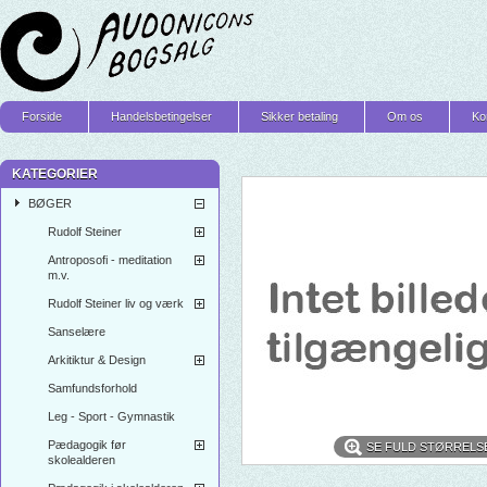
Forside
Handelsbetingelser
Sikker betaling
Om os
Ko
KATEGORIER
BØGER
Rudolf Steiner
Antroposofi - meditation
m.v.
Rudolf Steiner liv og værk
Sanselære
Arkitiktur & Design
Samfundsforhold
Leg - Sport - Gymnastik
Pædagogik før
SE FULD STØRRELS
skolealderen