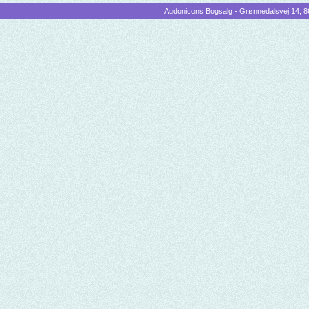
Audonicons Bogsalg - Grønnedalsvej 14, 86