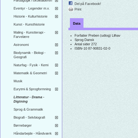
Pædagogik i skolealderen
Del på Facebook!
Eventyr - Legender m.v.
Print
Historie - Kulturhistorie
Data
Kunst - Kunsthistorie
Maling - Kunstterapi -
Forfatter
Preben (udtog) Lilhav
Farvelære
Sprog
Dansk
Antal sider
272
Astronomi
ISBN-10
87-90831-02-0
Biodynamik - Biologi -
Geografi
Naturfag - Fysik - Kemi
Matematik & Geometri
Musik
Eurytmi & Sprogformning
Litteratur - Drama -
Digtning
Sprog & Grammatik
Biografi - Selvbiografi
Børnebøger
Håndarbejde - Håndværk