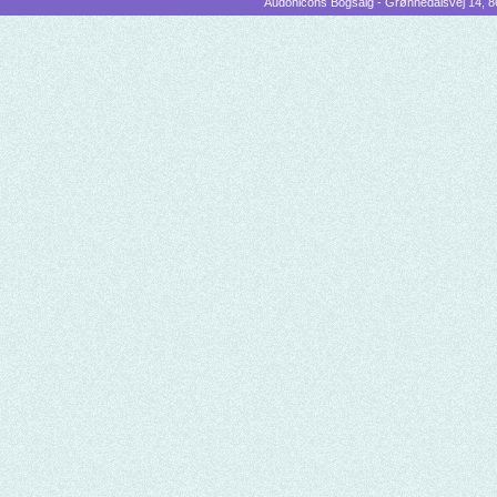
Audonicons Bogsalg - Grønnedalsvej 14, 86