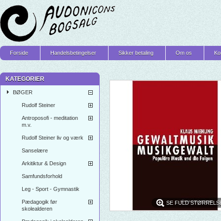
Forside
Handelsbetingelser
Sikker betaling
Om os
Ko
KATEGORIER
BØGER
Rudolf Steiner
Antroposofi - meditation
m.v.
Rudolf Steiner liv og værk
Sanselære
Arkitiktur & Design
Samfundsforhold
Leg - Sport - Gymnastik
Pædagogik før
SE FULD STØRRELS
skolealderen