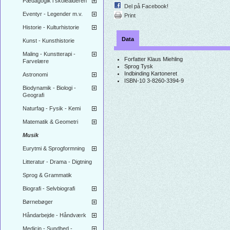
Pædagogik i skolealderen
Del på Facebook!
Eventyr - Legender m.v.
Print
Historie - Kulturhistorie
Data
Kunst - Kunsthistorie
Maling - Kunstterapi -
Forfatter
Klaus Miehling
Farvelære
Sprog
Tysk
Indbinding
Kartoneret
Astronomi
ISBN-10
3-8260-3394-9
Biodynamik - Biologi -
Geografi
Naturfag - Fysik - Kemi
Matematik & Geometri
Musik
Eurytmi & Sprogformning
Litteratur - Drama - Digtning
Sprog & Grammatik
Biografi - Selvbiografi
Børnebøger
Håndarbejde - Håndværk
Medicin - Sundhed -