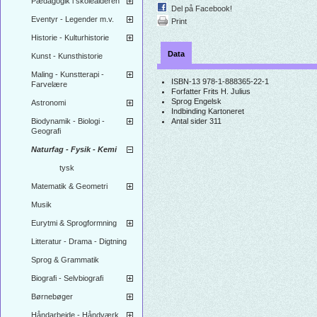
Pædagogik i skolealderen
Del på Facebook!
Eventyr - Legender m.v.
Print
Historie - Kulturhistorie
Data
Kunst - Kunsthistorie
Maling - Kunstterapi -
ISBN-13
978-1-888365-22-1
Farvelære
Forfatter
Frits H. Julius
Sprog
Engelsk
Astronomi
Indbinding
Kartoneret
Biodynamik - Biologi -
Antal sider
311
Geografi
Naturfag - Fysik - Kemi
tysk
Matematik & Geometri
Musik
Eurytmi & Sprogformning
Litteratur - Drama - Digtning
Sprog & Grammatik
Biografi - Selvbiografi
Børnebøger
Håndarbejde - Håndværk