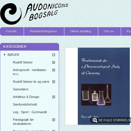
Forside
Handelsbetingelser
Sikker betaling
Om os
Ko
KATEGORIER
BØGER
Rudolf Steiner
Antroposofi - meditation
m.v.
Rudolf Steiner liv og værk
Sanselære
Arkitiktur & Design
Samfundsforhold
Leg - Sport - Gymnastik
Pædagogik før
SE FULD STØRRELS
skolealderen