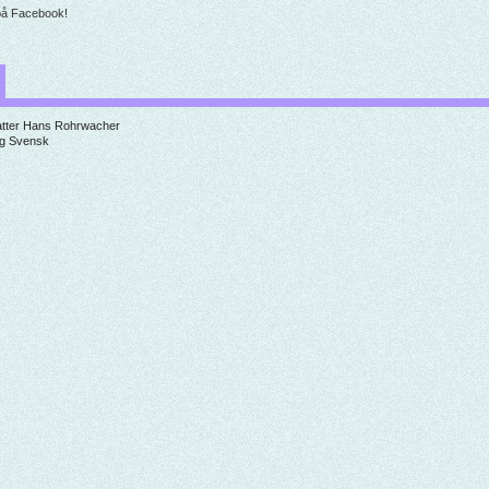
på Facebook!
tter
Hans Rohrwacher
g
Svensk