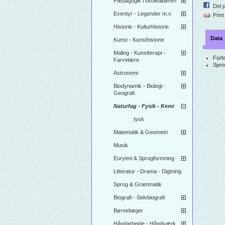
Pædagogik i skolealderen
Del 
Eventyr - Legender m.v.
Print
Historie - Kulturhistorie
Data
Kunst - Kunsthistorie
Maling - Kunstterapi -
Forfa
Farvelære
Spro
Astronomi
Biodynamik - Biologi -
Geografi
Naturfag - Fysik - Kemi
tysk
Matematik & Geometri
Musik
Eurytmi & Sprogformning
Litteratur - Drama - Digtning
Sprog & Grammatik
Biografi - Selvbiografi
Børnebøger
Håndarbejde - Håndværk