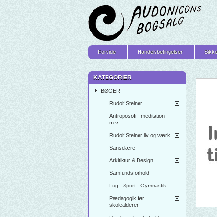
Forside
Handelsbetingelser
Sikke
KATEGORIER
BØGER
Rudolf Steiner
Antroposofi - meditation
m.v.
Rudolf Steiner liv og værk
Sanselære
Arkitiktur & Design
Samfundsforhold
Leg - Sport - Gymnastik
Pædagogik før
skolealderen