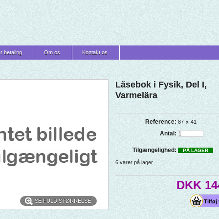
r betaling
Om os
Kontakt os
Läsebok i Fysik, Del I,
Varmelära
Reference:
87-x-41
Antal:
Tilgængelighed:
PÅ LAGER
6
varer på lager
DKK 14
SE FULD STØRRELSE