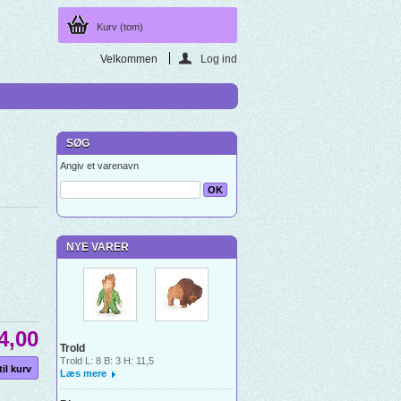
Kurv
(tom)
Velkommen
Log ind
SØG
Angiv et varenavn
NYE VARER
4,00
Trold
Trold L: 8 B: 3 H: 11,5
Læs mere