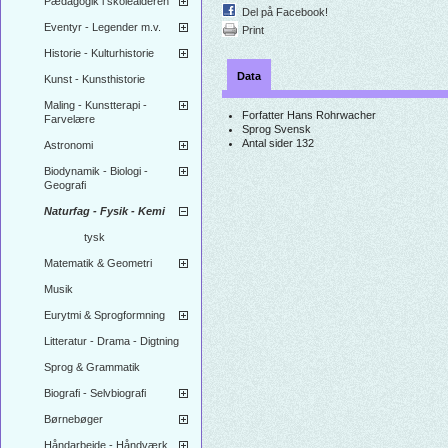
Pædagogik i skolealderen
Del på Facebook!
Eventyr - Legender m.v.
Print
Historie - Kulturhistorie
Data
Kunst - Kunsthistorie
Maling - Kunstterapi -
Forfatter
Hans Rohrwacher
Farvelære
Sprog
Svensk
Antal sider
132
Astronomi
Biodynamik - Biologi -
Geografi
Naturfag - Fysik - Kemi
tysk
Matematik & Geometri
Musik
Eurytmi & Sprogformning
Litteratur - Drama - Digtning
Sprog & Grammatik
Biografi - Selvbiografi
Børnebøger
Håndarbejde - Håndværk