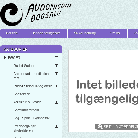
Forside
Handelsbetingelser
Sikker betaling
Om os
Ko
KATEGORIER
BØGER
Rudolf Steiner
Antroposofi - meditation
m.v.
Rudolf Steiner liv og værk
Sanselære
Arkitiktur & Design
Samfundsforhold
Leg - Sport - Gymnastik
Pædagogik før
SE FULD STØRRELS
skolealderen